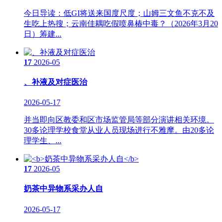
今日导读：低GI将送来国度尺度；山姆三文鱼不克不及
生吃上热搜；云南佳耦吃假喷鼻椿中毒？（2026年3月20
日）筹建...
17
2026-05
、补液及对症医治
2026-05-17
并当即向区教委和区市场监管局等部分演讲相关环境。
30多论理学校食堂从业人员现场进行不雅摩。由20多论
理学生、...
17
2026-05
奶茶中异物系采办人自
2026-05-17