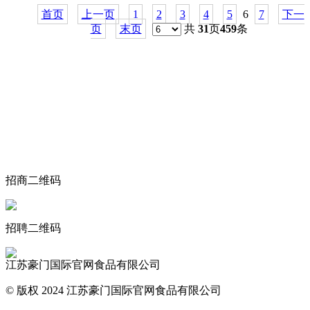
首页
上一页
1
2
3
4
5
6
7
下一
页
末页
共
31
页
459
条
关于我们
食品安全动态
食品安全知识
联系我们
招商二维码
招聘二维码
江苏豪门国际官网食品有限公司
© 版权 2024 江苏豪门国际官网食品有限公司