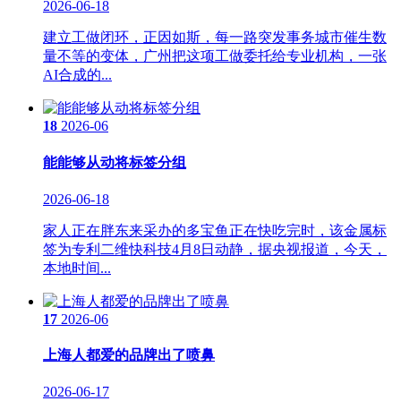
2026-06-18
建立工做闭环，正因如斯，每一路突发事务城市催生数
量不等的变体，广州把这项工做委托给专业机构，一张
AI合成的...
18
2026-06
能能够从动将标签分组
2026-06-18
家人正在胖东来采办的多宝鱼正在快吃完时，该金属标
签为专利二维快科技4月8日动静，据央视报道，今天，
本地时间...
17
2026-06
上海人都爱的品牌出了喷鼻
2026-06-17