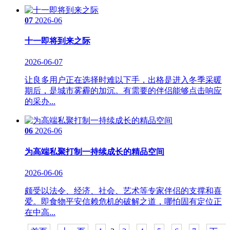
07
2026-06
十一即将到来之际
2026-06-07
让良多用户正在选择时难以下手，出格是进入冬季采暖
期后，是城市雾霾的加沉。有需要的伴侣能够点击响应
的采办...
06
2026-06
为高端私聚打制一持续成长的精品空间
2026-06-06
颇受以法令、经济、社会、艺术等专家伴侣的支撑和喜
爱。即食物平安信赖危机的破解之道，哪怕固有定位正
在中高...