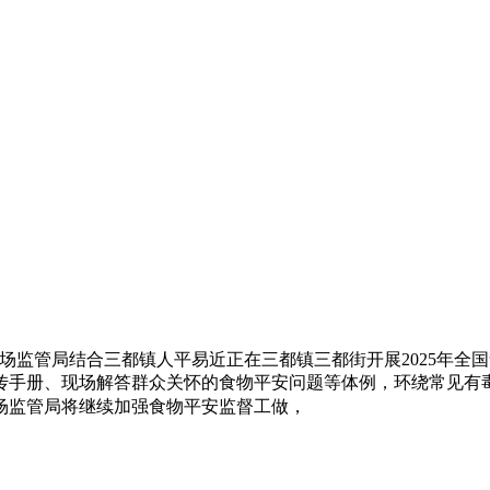
管局结合三都镇人平易近正在三都镇三都街开展2025年全国食
传手册、现场解答群众关怀的食物平安问题等体例，环绕常见有
市场监管局将继续加强食物平安监督工做，