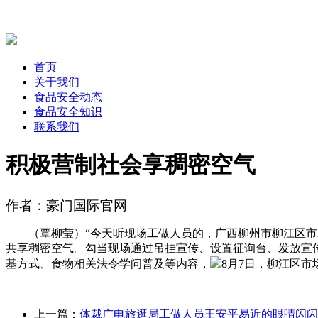
首页
关于我们
食品安全动态
食品安全知识
联系我们
积极营制社会享稠密空气
作者：豪门国际官网
（覃柳莹）“今天听现场工做人员的，广西柳州市柳江区市场监
共享稠密空气。勾当现场通过吊挂宣传、设置征询台、发放宣
基方式、食物相关法令学问普及等内容，
8月7日，柳江区
上一篇：
体裁广电旅逛局工做人员王安平易近的眼睛闪闪