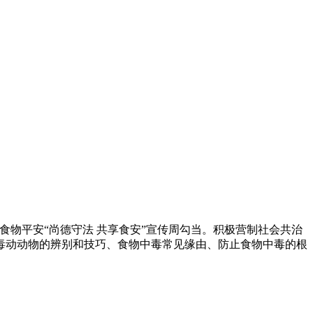
物平安“尚德守法 共享食安”宣传周勾当。积极营制社会共治
毒动动物的辨别和技巧、食物中毒常见缘由、防止食物中毒的根