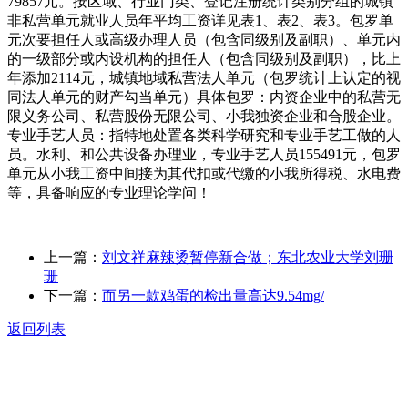
79857元。按区域、行业门类、登记注册统计类别分组的城镇
非私营单元就业人员年平均工资详见表1、表2、表3。包罗单
元次要担任人或高级办理人员（包含同级别及副职）、单元内
的一级部分或内设机构的担任人（包含同级别及副职），比上
年添加2114元，城镇地域私营法人单元（包罗统计上认定的视
同法人单元的财产勾当单元）具体包罗：内资企业中的私营无
限义务公司、私营股份无限公司、小我独资企业和合股企业。
专业手艺人员：指特地处置各类科学研究和专业手艺工做的人
员。水利、和公共设备办理业，专业手艺人员155491元，包罗
单元从小我工资中间接为其代扣或代缴的小我所得税、水电费
等，具备响应的专业理论学问！
上一篇：
刘文祥麻辣烫暂停新合做；东北农业大学刘珊
珊
下一篇：
而另一款鸡蛋的检出量高达9.54mg/
返回列表
关于我们