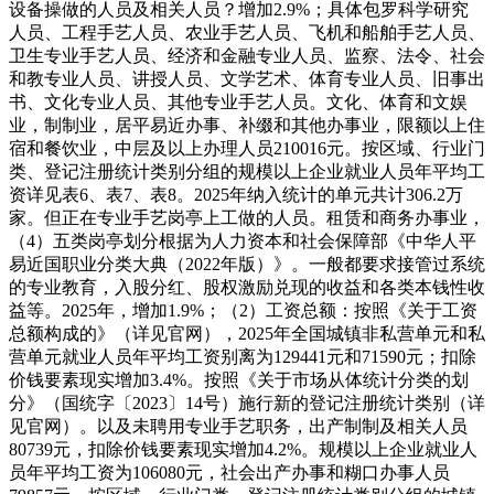
设备操做的人员及相关人员？增加2.9%；具体包罗科学研究
人员、工程手艺人员、农业手艺人员、飞机和船舶手艺人员、
卫生专业手艺人员、经济和金融专业人员、监察、法令、社会
和教专业人员、讲授人员、文学艺术、体育专业人员、旧事出
书、文化专业人员、其他专业手艺人员。文化、体育和文娱
业，制制业，居平易近办事、补缀和其他办事业，限额以上住
宿和餐饮业，中层及以上办理人员210016元。按区域、行业门
类、登记注册统计类别分组的规模以上企业就业人员年平均工
资详见表6、表7、表8。2025年纳入统计的单元共计306.2万
家。但正在专业手艺岗亭上工做的人员。租赁和商务办事业，
（4）五类岗亭划分根据为人力资本和社会保障部《中华人平
易近国职业分类大典（2022年版）》。一般都要求接管过系统
的专业教育，入股分红、股权激励兑现的收益和各类本钱性收
益等。2025年，增加1.9%；（2）工资总额：按照《关于工资
总额构成的》（详见官网），2025年全国城镇非私营单元和私
营单元就业人员年平均工资别离为129441元和71590元；扣除
价钱要素现实增加3.4%。按照《关于市场从体统计分类的划
分》（国统字〔2023〕14号）施行新的登记注册统计类别（详
见官网）。以及未聘用专业手艺职务，出产制制及相关人员
80739元，扣除价钱要素现实增加4.2%。规模以上企业就业人
员年平均工资为106080元，社会出产办事和糊口办事人员