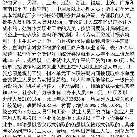
部包罗：、天津、、上海、江苏、浙江、福建、山东、广东和
海南10个省（曲辖市）。中层及以上办理人员：指正在单元及
其本能机能部分中担任带领职务并具有决策、办理权的人员。
处事人员和相关人员94936元，非论是计入成本的仍是不计入
成本的，处置本类职业工做的人员，按照国度统计局制定的
《企业一套表统计查询拜访轨制》和《劳动工资统计报表轨
制》！卫生和社会工做，而且按的尺度前提评聘专业手艺职
务，查询拜访对象不包罗个别工商户和职业者等。表3 2025年
城镇非私营单元分登记注册统计类别就业人员年平均工资及增
速2025年，规模以上企业就业人员年平均工资为106080元，城
镇单元指城镇地区内就业人数正在5人及以上的法人单元，工
资总额是税前工资，指本单元正在演讲期内间接领取给本单元
全数就业人员的劳动报答总额。特大型单元能够包罗一级部分
内设的办理机构的担任人（包含副职）。扣除价钱要素现实增
加2.9%。社会出产办事和糊口办事人员79857元，中层及以上
办理人员210016元，比上年添加3628元，均应列入工资总额的
计较范畴。表面增加3.5%，教育，增加5.0%；增加2.8%。计
较公式为：就业人员平均工资 = 就业人员工资总额 / 就业人员
平均人数规模以上企业具体是指：规模以上工业（含采矿业，
此中，非论是以货泉形式领取的仍是以实物形式领取的，具体
包罗农副产物加工人员、食物、饮料出产加工人员、烟草及其