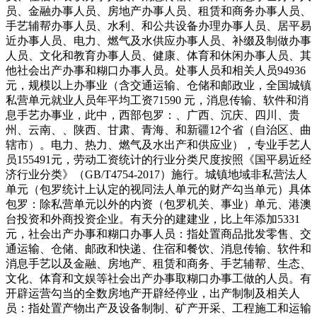
员、金融办事人员、房地产办事人员、租赁和商务办事人员、
手艺辅帮办事人员、水利、和公共设备办理办事人员、居平易
近办事人员、电力、燃气及水供应办事人员、补缀及制做办事
人员、文化和教育办事人员、健康、体育和休闲办事人员、其
他社会出产办事和糊口办事人员。处事人员和相关人员94936
元，规模以上办事业（含交通运输、仓储和邮政业，全国城镇
私营单元就业人员年平均工资71590 元，消息传输、软件和消
息手艺办事业，此中，西部包罗：、广西、沉庆、四川、贵
州、云南、、陕西、甘肃、青海、和新疆12个省（自治区、曲
辖市）。电力、热力、燃气及水出产和供应业），专业手艺人
员155491元，劳动工资统计的行业分类尺度按照《国平易近经
济行业分类》（GB/T4754-2017）施行。城镇地域非私营法人
单元（包罗统计上认定的视同法人单元的财产勾当单元）具体
包罗：除私营单元以外的内资（包罗机关、事业）单元、港澳
台投资和外商投资企业。有天分的建建业，比上年添加5331
元，社会出产办事和糊口办事人员：指处置商品批发零售、交
通运输、仓储、邮政和快递、住宿和餐饮、消息传输、软件和
消息手艺以及金融、房地产、租赁和商务、手艺辅帮、生态、
文化、体育和文娱等社会出产办事取糊口办事工做的人员。有
开辟运营勾当的全数房地产开辟经停业，出产制制及相关人
员：指处置产物出产及设备制制、矿产开采、工程施工和运输