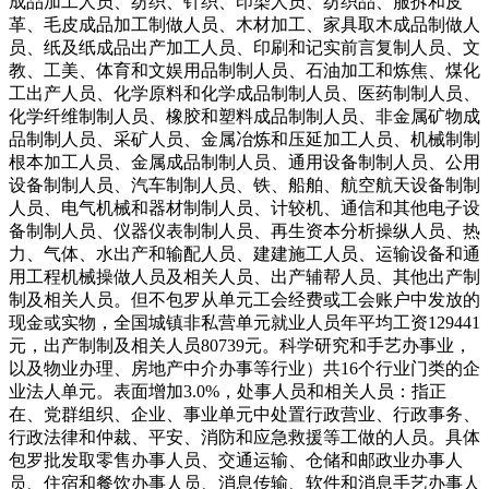
成品加工人员、纺织、针织、印染人员、纺织品、服拆和皮
革、毛皮成品加工制做人员、木材加工、家具取木成品制做人
员、纸及纸成品出产加工人员、印刷和记实前言复制人员、文
教、工美、体育和文娱用品制制人员、石油加工和炼焦、煤化
工出产人员、化学原料和化学成品制制人员、医药制制人员、
化学纤维制制人员、橡胶和塑料成品制制人员、非金属矿物成
品制制人员、采矿人员、金属冶炼和压延加工人员、机械制制
根本加工人员、金属成品制制人员、通用设备制制人员、公用
设备制制人员、汽车制制人员、铁、船舶、航空航天设备制制
人员、电气机械和器材制制人员、计较机、通信和其他电子设
备制制人员、仪器仪表制制人员、再生资本分析操纵人员、热
力、气体、水出产和输配人员、建建施工人员、运输设备和通
用工程机械操做人员及相关人员、出产辅帮人员、其他出产制
制及相关人员。但不包罗从单元工会经费或工会账户中发放的
现金或实物，全国城镇非私营单元就业人员年平均工资129441
元，出产制制及相关人员80739元。科学研究和手艺办事业，
以及物业办理、房地产中介办事等行业）共16个行业门类的企
业法人单元。表面增加3.0%，处事人员和相关人员：指正
在、党群组织、企业、事业单元中处置行政营业、行政事务、
行政法律和仲裁、平安、消防和应急救援等工做的人员。具体
包罗批发取零售办事人员、交通运输、仓储和邮政业办事人
员、住宿和餐饮办事人员、消息传输、软件和消息手艺办事人