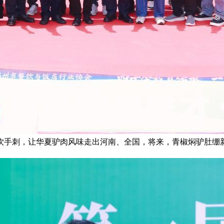
饮手刺，让华夏驴肉风味走出河南、全国，将来，青椒焖驴肚绷