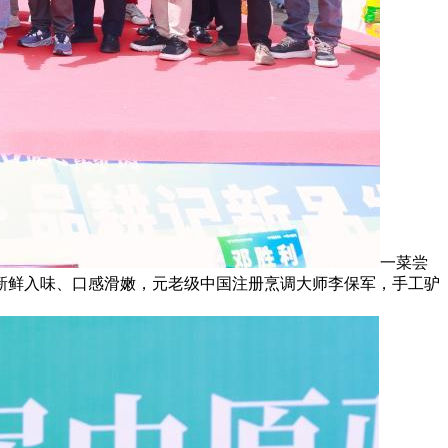
一菜尝
新鲜入味、口感滑嫩，元老级中国注册烹调大师李保军，手工驴