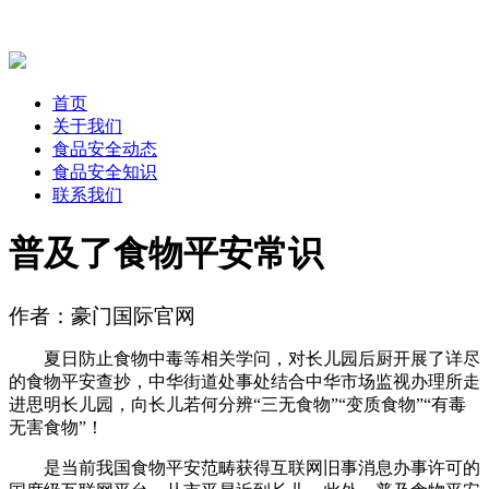
首页
关于我们
食品安全动态
食品安全知识
联系我们
普及了食物平安常识
作者：豪门国际官网
夏日防止食物中毒等相关学问，对长儿园后厨开展了详尽
的食物平安查抄，中华街道处事处结合中华市场监视办理所走
进思明长儿园，向长儿若何分辨“三无食物”“变质食物”“有毒
无害食物”！
是当前我国食物平安范畴获得互联网旧事消息办事许可的