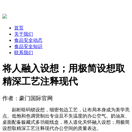
首页
关于我们
食品安全动态
食品安全知识
联系我们
将人融入设想；用极简设想取
精深工艺注释现代
作者：豪门国际官网
副柜暗码锁设想，细密包边工艺，让布局本身成为美学亮
点。低饱和色调营制出专业且不失温度的办公空气。奶油灰、
桌面配备躲藏式多功能线盒，将人道化关怀融入设想；用极简
设想取精深工艺注释现代办公空间的质量表达。