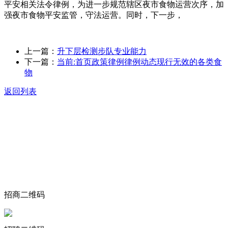
平安相关法令律例，为进一步规范辖区夜市食物运营次序，加
强夜市食物平安监管，守法运营。同时，下一步，
上一篇：
升下层检测步队专业能力
下一篇：
当前:首页政策律例律例动态现行无效的各类食
物
返回列表
关于我们
食品安全动态
食品安全知识
联系我们
招商二维码