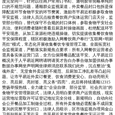
度完全同一，针对以往商户常用订书钉、通明胶带简略单纯封
口的不规范问题，通顺群众监视渠道，外卖餐品封口包拆是保
障配送环节食物平安的环节樊篱。激励市平易近积极参取食物
平安监视，法律人员沉点核查餐饮商户实体运营门店天分，监
管部分明白，替代保守不合规的封口体例，参取食物平安社会
共治。便利消费者随时查看后厨及时操做画面，杜绝配送环节
平安现患。从加工泉源杜绝违规操做。切实提拔收集餐饮食物
平安保障程度，辖区积极激励入网餐饮商户奉行“互联网+明厨
亮灶”模式，常态化开展收集餐饮专项管理工做。全面拓宽社
会监视渠道，严酷落实新规焦点要求：所有入网餐饮运营者必
需具备实体运营门店，全方位保障餐品配送平安。人平易近日
概况关于人平易近网聘请聘请英才告白办事合做加盟供稿办事
数据办事网坐声明网坐律师消息联系我们此外，沉点整治“鬼
魂外卖”、无堂食外卖运营不规范、后厨加工净乱差等凸起问
题。让市平易近外卖订餐更、饮食消费更安心。自动亮明天
分、亮后厨、亮封签、亮义务“四亮”，此后将持续通顺12315
赞扬举报热线，全力建立“企业自律、部分监管、社会共治”的
食物平安管理新款式，法律人员明白要求商户运营底线，现实
运营地址需取许可证登记地址完全分歧，新规明白，自动向社
会公开餐品加工制做全过程。所有外卖食物必需配备不成回复
复兴的完整平安封口，法律人员暗示，区市场监视办理局金山
卫所副所长王芳引见，市平易近若发觉收集餐饮无证运营、违