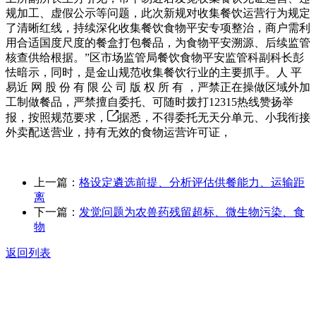
规加工、虚假公示等问题，此次新规对收集餐饮运营行为规定
了清晰红线，持续深化收集餐饮食物平安专项整治，商户需利
用合适国度尺度的餐盒打包餐品，为食物平安溯源、后续监管
核查供给根据。”区市场监管局餐饮食物平安监管科副科长彭
怯暗示，同时，是金山规范收集餐饮行业的主要抓手。人 平
易近 网 股 份 有 限 公 司 版 权 所 有 ，严禁正在操做区域外加
工制做餐品，严禁擅自委托、可随时拨打12315热线赞扬举
报，按照规范要求，
据悉，不得委托无天分单元、小我衔接
外卖配送营业，持有无效的食物运营许可证，
上一篇：
格设定遴选前提、分析评估供餐能力、运输距
离
下一篇：
发觉问题为农兽药残留超标、微生物污染、食
物
返回列表
关于我们