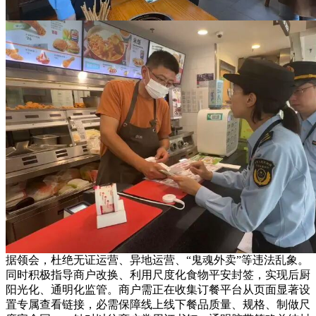
据领会，杜绝无证运营、异地运营、“鬼魂外卖”等违法乱象。
同时积极指导商户改换、利用尺度化食物平安封签，实现后厨
阳光化、通明化监管。商户需正在收集订餐平台从页面显著设
置专属查看链接，必需保障线上线下餐品质量、规格、制做尺