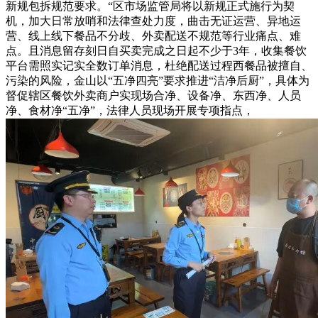
新规包拆规范要求。“区市场监管局将以新规正式施行为契
机，加大日常放哨和法律查处力度，曲击无证运营、异地运
营、线上线下餐品不分歧、外卖配送不规范等行业痛点、难
点。且消息留存刻日自买卖完成之日起不少于3年，收集餐饮
平台需照实记实全数订单消息，杜绝配送过程西餐品被擅自、
污染的风险，金山以“五净四亮”要求推进“洁净后厨”，具体为
督促辖区餐饮外卖商户实现场合净、设备净、东西净、人员
净、食材净“五净”，法律人员现场开展专项指点，