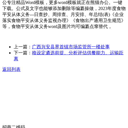
公专注精品Word模板，更多word模板就正在熊猫办公。一键
下载。公式及文字也能够添加删除等编纂操做，2023年度食物
平安从体义务---日查抄、周排查、月安排、年总结(表)《企业
落实食物平安从体义务监视办理》《食物出产通用卫生规范》
等，食物平安从体义务word及图片均可编纂点窜替代，
上一篇：
广西兴安县界首镇市场监管所一楼处事
下一篇：
格设定遴选前提、分析评估供餐能力、运输距
离
返回列表
关于我们
食品安全动态
食品安全知识
联系我们
招商二维码