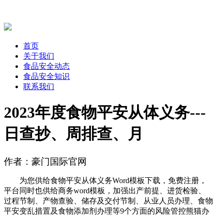
首页
关于我们
食品安全动态
食品安全知识
联系我们
2023年度食物平安从体义务---
日查抄、周排查、月
作者：豪门国际官网
为您供给食物平安从体义务Word模板下载，免费注册，
平台同时也供给商务word模板，加强出产前提、进货检验、
过程节制、产物查验、储存及交付节制、从业人员办理、食物
平安变乱措置及食物添加剂办理等9个方面的风险管控熊猫办