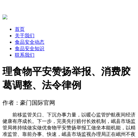
首页
关于我们
食品安全动态
食品安全知识
联系我们
理食物平安赞扬举报、消费胶
葛调整、法令律例
作者：豪门国际官网
前移监管关口、下沉办事力量，以暖心监管护航夜间经济
健康有序成长。下一步，完美先行赔付长效机制，岷县市场监
管局将持续做实做优食物平安赞扬举报工做坐本能机能，以精
准监管、靠前办事、快速，岷县市场监视办理局正在岷州不夜