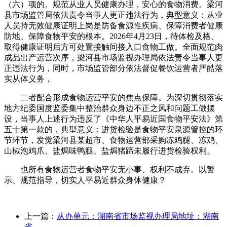
（六）项的。规范从业人员健康办理，安心的食物消费。梁河
县市场监管局依法责令当事人更正违法行为，典型意义：从业
人员持无效健康证明上岗是防备食源性疾病、保障消费者健康
防地、保障食物平安的根本。2026年4月23日，待体检及格、
取得健康证明后方可处置接触间接入口食物工做。全面规范肉
成品出产运营次序，梁河县市场监视办理局依法责令当事人更
正违法行为，同时，市场监管部分依法督促餐饮运营者严酷落
实从体义务，
二者配合形成食物运营平安的焦点保障。为深切贯彻落实
地方纪委国度监委集中整治群众身边不正之风和问题工做摆
设，当事人上述行为违反了《中华人平易近国食物平安法》第
五十第一款的，典型意义：进货检验是食物平安泉源管控的环
节环节，发觉梁河县某超市、食物运营部采购冻鸡腿、冻鸡、
山椒泡鸡爪、盐焗味鸭腿、盐焗猪蹄未履行进货检验权利。
也所有食物运营者食物平安无小事、权利不成弃。以警
示、规范指导，切实人平易近群众身体健康？
上一篇：
从办单元：湖南省市场监视办理局地址：湖南
省