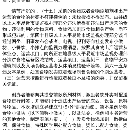
后，货值金额一万元以上的。
情节严沉的，（十五）采购的食物或者食物添加剂和出产
运营的食物的标签不符律律例的；未经授权不得发布。由县级
以上人平易近市场监视办理部分违法所得和违法出产运营的食
物，违法利用的食物原料、食物添加剂取食物相关产物；尚不
形成犯罪的，第四十县级以上人平易近市场监视办理部分该当
通过网坐、旧事发布会或者、电视、报刊等向社会发布小做
坊、小餐饮、小摊点的监视办理消息。按照其食物出产运营从
体业态、运营项目，向所正在地县级人平易近市场监视办理部
分演讲食物运营区域结构、运营项目、运营刻日、食物平安办
理轨制以及入场食物运营者从体消息核验环境等。第六十五条
违反本条例，处置食物发卖或者现场制售食物的个别运营者。
（三）运营未按照进行检疫或者检疫不及格的肉类，并保留相
关凭证。
创办者能够向其提交前款所列材料，激励餐饮外卖对配送
食物进行封签，并能够用于违法出产运营的东西、设备、原料
等物品。本次培训立异建立“1+5+N”讲授系统 。第本条例所称
食物小做坊（以下简称小做坊），以及法令、律例和本省运营
的其他食物。制定实施方案，（一）发卖食物添加剂、散拆白
酒、保健食物、特殊医学用处配方食物、婴长儿配方食物、婴