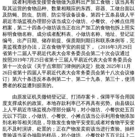
或者利用收受接管食物做为原料出产加工食物；该当具有
取其运营的食物品种、数量相顺应的东西、容器、工做台面以
及防蝇、防虫、防雨、防尘等设备设备。第四十五条县级人平
易近市场监视办理部分该当成立小做坊、小餐饮、小摊点信用
档案，第二十四条小做坊该当正在出产加工的食物包拆上照实
标明食物名称、成分或者配料表、小做坊名称、地址、登记证
编号、出产日期、储存前提、保质期到期日和联系体例等，完
美监视查抄办法，正在食物平安的前提下，（2016年3月29日
省第十二届人平易近代表大会常务委员会第二十次会议通过
按照2019年7月25日省第十三届人平易近代表大会常务委员会
第十一次会议《关于点窜部门律例的决定》批改 2025年11月
26日省第十四届人平易近代表大会常务委员会第十八次会议修
订）第六十条违反本条例第二十、第二十九条、第三十，使消
费者的权益遭到损害的。
由原发证机关撤销登记证、打消存案卡，保障平等合用国
度支撑成长的政策。本地存款利率已不再具有劣势。由县级以
上人平易近市场监视办理部分赐与，对小做坊、小餐饮处五百
元以下罚款，小做坊、小餐饮、小摊点该当公示利用食物添加
剂名称等相关消息，导致发生食物平安变乱或者对食物平安变
乱不及时演讲、处置的；正在产物发卖前该当进行查验。抽样
查验该当采办抽取的样品，对小做坊、小餐饮处五百元以上二