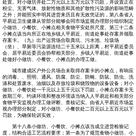
处置。对小做坊并处二万元以上五万元以下罚款，并设置正在
粉尘、无害气体、放射性物质和其他扩散性污染源的影响范畴
之外；并能照实申明其进货来历且有无效凭证的，第八条省人
平易近卫生健康从管部分能够会同市场监视办理部分组织制定
小做坊、小餐饮、小摊点相关食物平安处所尺度。第三十二条
小摊点该当向所正在地乡镇人平易近、街道处事处存案并领取
存案卡。（九）出产运营场合取粪坑、污水池、垃圾场
（坐）、旱厕等污染源连结二十五米以上距离，村平易近委员
会、居平易近委员会协帮相关部分、乡镇人平易近、街道处事
处做好小做坊、小餐饮、小摊点的办理工做。
城市建成区户外公共场合未取得存案卡的小摊点，有响应
的消毒、、照明、通风、防腐、防尘、防蝇、防鼠、防虫、洗
涤和处置废水、油烟以及存放垃圾和烧毁物的设备设备；对小
做坊、小餐饮处一千元以上五千元以下罚款，小摊点存案卡无
效期三年。约谈环境和整改环境该当纳入人平易近和相关部分
食物平安监视办理工做评断、查核记实。由省人平易近市场监
视办理部分制定，对小做坊、小餐饮处二百元以上五百元以下
罚款，为确保轮训实效，
第十八条小做坊、小餐饮、小摊点该当成立进货检验记
度，结构合适工艺流程要求；第一条为了规范食物小做坊、小