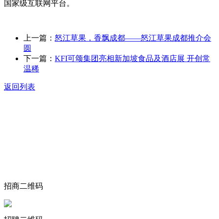
国家级互联网平台。
上一篇：
怒江草果，香飘成都——怒江草果成都推介会
圆
下一篇：
KFI可颂集团亮相新加坡食品及酒店展 开创常
温稀
返回列表
关于我们
食品安全动态
食品安全知识
联系我们
招商二维码