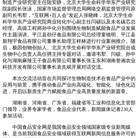
制造产业研究室主任陆安静，北京大学生命科学华东产业研究
院副院长张泳，国家市场监督管理总局网络交易监督管理司原
副司长韦犁，“互联网+百人会”发起人张晓峰，北京大学生命
科学华东产业研究院商业转化中心副主任闫硕以及未名碳芯总
经理、高级工程师孙中化分别围绕生物制造赋能食品产业发展
作主题演讲。平江县劲仔食品有限公司总经理童镜明、平江县
新翔宇食品有限公司董事长助理王样林进行行业案例推介。随
后，极因创物创始人、北京大学生命科学华东产业研究院合成
生物中心负责人高任骋主持专题对话，邀请韦犁、闫硕、孙中
化与湖南麻辣王子食品有限公司董事长张玉东和湖南誉湘农业
科技开发有限公司董事长袁先斌开展对话交流。
本次交流活动旨在共同探讨生物制造技术在食品产业中的
应用与前景，携手推动食品产业向高端化、智能化、绿色化迈
进，开启以新质生产力赋能食品产业高质量发展的新篇章。
湖南省、河南省、广东省、福建省等工业和信息化主管部
门领导，业界专家学者，食品企业代表，新闻媒体记者230人
参加活动。
中国食品安全网是我国食品安全领域国家级专业新闻媒
体。是当前我国食品安全领域获得互联网新闻信息服务许可的