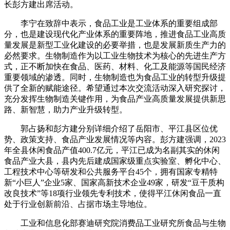
长彭方建出席活动。
李宁在致辞中表示，食品工业是工业体系的重要组成部
分，也是建设现代化产业体系的重要阵地，推进食品工业高质
量发展是新型工业化建设的必要举措，也是发展新质生产力的
必然要求。生物制造作为以工业生物技术为核心的先进生产方
式，正不断加快在食品、医药、材料、化工及能源等国民经济
重要领域的渗透。同时，生物制造也为食品工业的转型升级提
供了全新的赋能途径。希望通过本次交流活动深入研究探讨，
充分发挥生物制造关键作用，为食品产业高质量发展提供新思
路、新智慧，助力产业升级转型。
郭占扬和彭方建分别详细介绍了岳阳市、平江县区位优
势、政策支持、食品产业发展情况等内容。彭方建强调，2023
年全县休闲食品产值400.7亿元，平江已成为名副其实的休闲
食品产业大县，县内先后建成国家级重点实验室、孵化中心、
工程技术中心等研发和公共服务平台45个，拥有国家专精特
新“小巨人”企业5家、国家高新技术企业49家，研发“豆干质构
改良技术”等18项行业领先专利技术，使得平江休闲食品一直
处于行业创新前沿、占据市场主导地位。
工业和信息化部赛迪研究院消费品工业研究所食品与生物