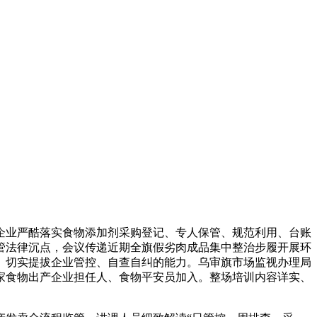
业严酷落实食物添加剂采购登记、专人保管、规范利用、台账
管法律沉点，会议传递近期全旗假劣肉成品集中整治步履开展环
。切实提拔企业管控、自查自纠的能力。乌审旗市场监视办理局
家食物出产企业担任人、食物平安员加入。整场培训内容详实、