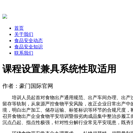
首页
关于我们
食品安全动态
食品安全知识
联系我们
课程设置兼具系统性取适用
作者：豪门国际官网
培训人员起首对食物出产通用规范、出产车间办理、出产过
留存等轨制，从泉源严控食物平安风险，改正企业日常出产中
境，明白出产加工、储存运输、标签标识等环节的合规尺度，
召开食物出产企业食物平安培训暨假劣肉成品集中整治步履工
沉点凸起、指点性极强，针对性分解行业常见平安现患，既夯