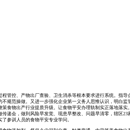
程管控、产物出厂查验、卫生消杀等根本要求进行系统。指导企
的不规范操做。又进一步强化企业第一义务人思惟认识，明白监
鞭策食物出产行业提质升级。让食物平安办理轨制实正落地落实
做传递会，做到风险早发觉、现患早整改、问题早清零，辖区23
实了参训人员的食物平安专业学问。