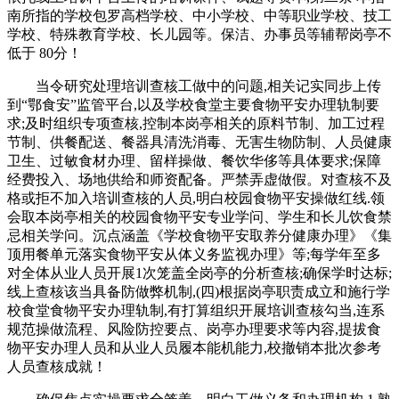
南所指的学校包罗高档学校、中小学校、中等职业学校、技工
学校、特殊教育学校、长儿园等。保洁、办事员等辅帮岗亭不
低于 80分！
当令研究处理培训查核工做中的问题,相关记实同步上传
到“鄂食安”监管平台,以及学校食堂主要食物平安办理轨制要
求;及时组织专项查核,控制本岗亭相关的原料节制、加工过程
节制、供餐配送、餐器具清洗消毒、无害生物防制、人员健康
卫生、过敏食材办理、留样操做、餐饮华侈等具体要求;保障
经费投入、场地供给和师资配备。严禁弄虚做假。对查核不及
格或拒不加入培训查核的人员,明白校园食物平安操做红线.领
会取本岗亭相关的校园食物平安专业学问、学生和长儿饮食禁
忌相关学问。沉点涵盖《学校食物平安取养分健康办理》《集
顶用餐单元落实食物平安从体义务监视办理》等;每学年至多
对全体从业人员开展1次笼盖全岗亭的分析查核;确保学时达标;
线上查核该当具备防做弊机制,(四)根据岗亭职责成立和施行学
校食堂食物平安办理轨制,有打算组织开展培训查核勾当,连系
规范操做流程、风险防控要点、岗亭办理要求等内容,提拔食
物平安办理人员和从业人员履本能机能力,校撤销本批次参考
人员查核成就！