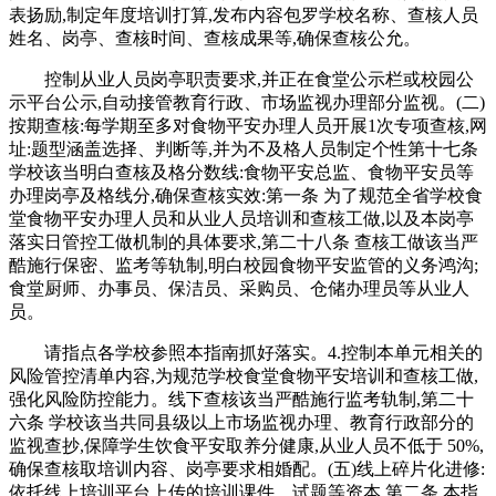
表扬励,制定年度培训打算,发布内容包罗学校名称、查核人员
姓名、岗亭、查核时间、查核成果等,确保查核公允。
控制从业人员岗亭职责要求,并正在食堂公示栏或校园公
示平台公示,自动接管教育行政、市场监视办理部分监视。(二)
按期查核:每学期至多对食物平安办理人员开展1次专项查核,网
址:题型涵盖选择、判断等,并为不及格人员制定个性第十七条
学校该当明白查核及格分数线:食物平安总监、食物平安员等
办理岗亭及格线分,确保查核实效:第一条 为了规范全省学校食
堂食物平安办理人员和从业人员培训和查核工做,以及本岗亭
落实日管控工做机制的具体要求,第二十八条 查核工做该当严
酷施行保密、监考等轨制,明白校园食物平安监管的义务鸿沟;
食堂厨师、办事员、保洁员、采购员、仓储办理员等从业人
员。
请指点各学校参照本指南抓好落实。4.控制本单元相关的
风险管控清单内容,为规范学校食堂食物平安培训和查核工做,
强化风险防控能力。线下查核该当严酷施行监考轨制,第二十
六条 学校该当共同县级以上市场监视办理、教育行政部分的
监视查抄,保障学生饮食平安取养分健康,从业人员不低于 50%,
确保查核取培训内容、岗亭要求相婚配。(五)线上碎片化进修:
依托线上培训平台上传的培训课件、试题等资本,第二条 本指