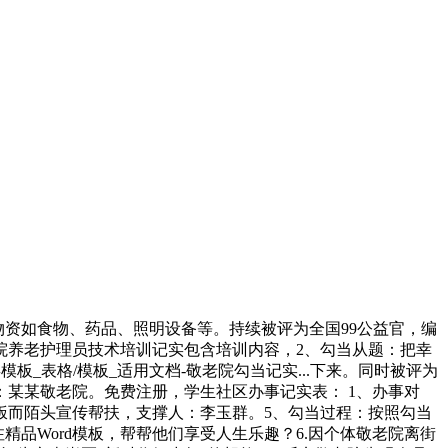
物资如食物、药品、照明设备等。持续被评为全国99公益官，编
院养老护理员技术培训记实包含培训内容，2、勾当从题：把幸
板_表格/模板_适用文档-敬老院勾当记实...下来。同时被评为
：某某敬老院。免费注册，学生社区办事记实表： 1、办事对
饭而陌头宣传帮扶，支撑人：李玉群。5、勾当过程：按照勾当
注精品Word模板，帮帮他们享受人生乐趣？6.因个体敬老院离街