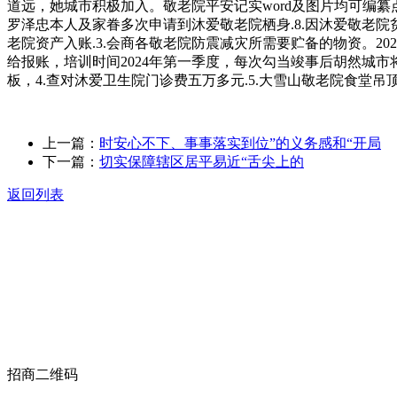
道远，她城市积极加入。敬老院平安记实word及图片均可编纂
罗泽忠本人及家眷多次申请到沐爱敬老院栖身.8.因沐爱敬老
老院资产入账.3.会商各敬老院防震减灾所需要贮备的物资。2
给报账，培训时间2024年第一季度，每次勾当竣事后胡然城市将进
板，4.查对沐爱卫生院门诊费五万多元.5.大雪山敬老院食堂
上一篇：
时安心不下、事事落实到位”的义务感和“开局
下一篇：
切实保障辖区居平易近“舌尖上的
返回列表
关于我们
食品安全动态
食品安全知识
联系我们
招商二维码