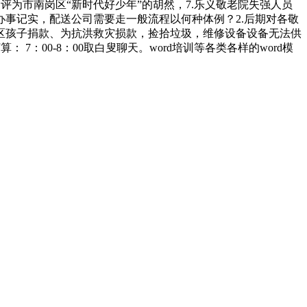
评为市南岗区“新时代好少年”的胡然，7.乐义敬老院失强人员
办事记实，配送公司需要走一般流程以何种体例？2.后期对各敬
苦山区孩子捐款、为抗洪救灾损款，捡拾垃圾，维修设备设备无法供
：00-8：00取白叟聊天。word培训等各类各样的word模