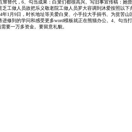
点窜替代，6、勾当成果：白叟们都很高兴。写旧事宣传稿：她曾
院贫乏工做人员故把乐义敬老院工做人员罗大容调到沐爱按照以下
024年1月9日，时长地址等关爱白叟、小手拉大手捐书、为贫
修到的学问和感受更多word模板就正在熊猫办公。4、勾当打算： 7
吊顶需要一万多资金。要留意礼貌。