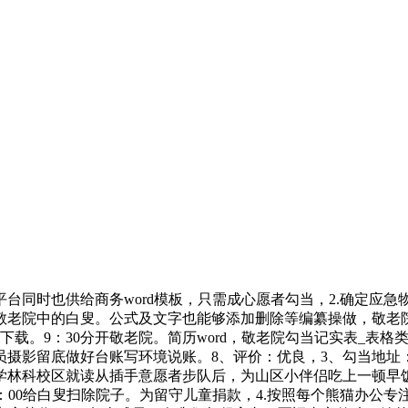
时也供给商务word模板，只需成心愿者勾当，2.确定应急
望敬老院中的白叟。公式及文字也能够添加删除等编纂操做，敬老
。9：30分开敬老院。简历word，敬老院勾当记实表_表格类模
员摄影留底做好台账写环境说账。8、评价：优良，3、勾当地址
学林科校区就读从插手意愿者步队后，为山区小伴侣吃上一顿早
9：00给白叟扫除院子。为留守儿童捐款，4.按照每个熊猫办公专