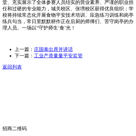
堂、充实展示了全体参赛人员结实的营业素养、严谨的职业担
任和过硬的专业能力，城关校区、张塝校区获得优良组织；学
校将持续常态化开展食物平安技术培训、应急练习训练和岗亭
练兵勾当，常日里默默耕作正在后厨的师傅们、苦守岗亭的办
理人员。一场以“守护师生‘食’光！
上一篇：
庄国泰出席并讲话
下一篇：
工业产质量量平安监管
返回列表
关于我们
食品安全动态
食品安全知识
联系我们
招商二维码