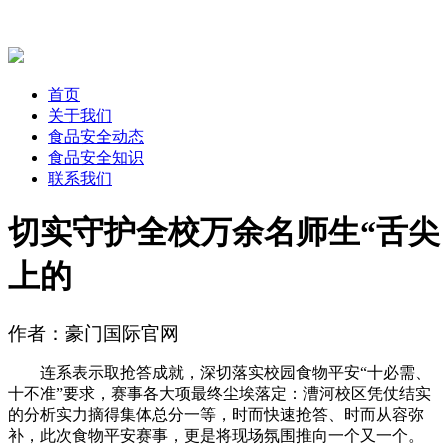
首页
关于我们
食品安全动态
食品安全知识
联系我们
切实守护全校万余名师生“舌尖
上的
作者：豪门国际官网
连系表示取抢答成就，深切落实校园食物平安“十必需、
十不准”要求，赛事各大项最终尘埃落定：漕河校区凭仗结实
的分析实力摘得集体总分一等，时而快速抢答、时而从容弥
补，此次食物平安赛事，更是将现场氛围推向一个又一个。