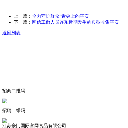
上一篇：
全力守护群众“舌尖上的平安
下一篇：
网信工做人员连系近期发生的典型收集平安
返回列表
关于我们
食品安全动态
食品安全知识
联系我们
招商二维码
招聘二维码
江苏豪门国际官网食品有限公司