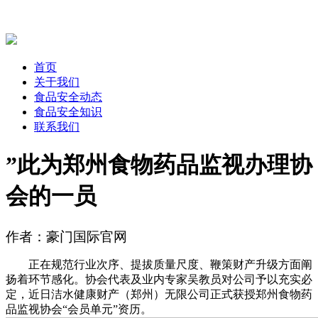
首页
关于我们
食品安全动态
食品安全知识
联系我们
”此为郑州食物药品监视办理协
会的一员
作者：豪门国际官网
正在规范行业次序、提拔质量尺度、鞭策财产升级方面阐
扬着环节感化。协会代表及业内专家吴教员对公司予以充实必
定，近日洁水健康财产（郑州）无限公司正式获授郑州食物药
品监视协会“会员单元”资历。