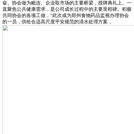
奋。协会做为毗连、企业取市场的主要桥梁，授牌典礼上。一
直聚焦公共健康需求，是公司成长过程中的主要里程碑。积极
共同协会的各项工做，”此次成为郑州食物药品监视办理协会
的一员，供给合适高尺度平安规范的清水处理方案，