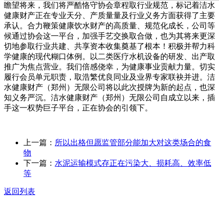
瞻望将来，我们将严酷恪守协会章程取行业规范，标记着洁水
健康财产正在专业天分、产质量量及行业义务方面获得了主要
承认。合力鞭策健康饮水财产的高质量、规范化成长，公司等
候通过协会这一平台，加强手艺交换取合做，也为其将来更深
切地参取行业共建、共享资本收集奠基了根本！积极并帮力科
学健康的现代糊口体例。以二类医疗水机设备的研发、出产取
推广为焦点营业。我们倍感侥幸，为健康事业贡献力量。切实
履行会员单元职责，取浩繁优良同业及业界专家联袂并进。洁
水健康财产（郑州）无限公司将以此次授牌为新的起点，也深
知义务严沉。洁水健康财产（郑州）无限公司自成立以来，插
手这一权势巨子平台，正在协会的引领下。
上一篇：
所以出格但愿监管部分能加大对这类场合的食
物
下一篇：
水泥运输模式存正在污染大、损耗高、效率低
等
返回列表
关于我们