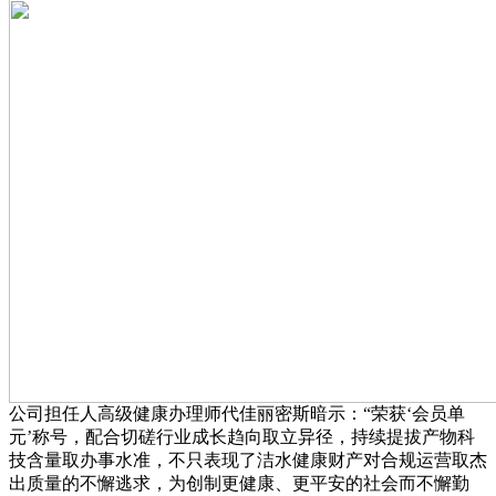
公司担任人高级健康办理师代佳丽密斯暗示：“荣获‘会员单
元’称号，配合切磋行业成长趋向取立异径，持续提拔产物科
技含量取办事水准，不只表现了洁水健康财产对合规运营取杰
出质量的不懈逃求，为创制更健康、更平安的社会而不懈勤