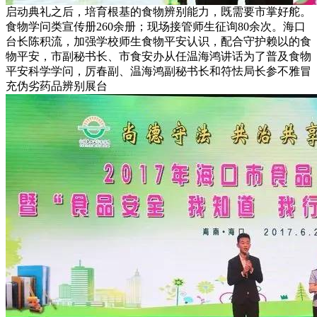
启动典礼之后，培育根基的食物辨别能力，既需要市掌好舵。
食物学问类宣传册260余册；现场接管师生征询80余次。海口
台长陈积流，加强学校师生食物平安认识，配合守护赖以的食
物平安，市副秘书长、市食安办从任温海鸿讲话为了普及食物
平安科学学问，厉春副、温海鸿副秘书长和符怯局长参不雅冒
充伪劣药品辨别展台