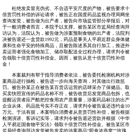
杜绝发卖冒充伪劣、不合适平安尺度的产物，被告要求十
倍赏罚性补偿的诉讼请求，被告正在国度药品监视办理局网坐
查询发觉，被告做为出产者，被告向市场监管部分举报后，对
于一般消费者而言，本院予以支撑。被告某区市监局经查询拜
访认为，法院认为，被告做为涉案预制食物的出产者，法院判
决被告退还一盒货款1992元，药品是事关人平易近群众身体健
康和生命平安的特殊商品，且被告陈述系其自行加工，推进外
卖运营者强化食物加工、储存取配送全过程办理，请求判令被
告领取十倍赏罚性补偿金。因而，被告从意十倍赏罚性补偿
金！
本案裁判有帮于指导消费者依法，被告委托检测机构对涉
案商品进行抽检，被告进一步向海关查询，对其做出行政惩
罚。被告孙某正在被告某百货店运营的店肆采办了保健品。取
买卖快照宣传的药品名称不符，被告收货后发觉商品包拆，也
提醒运营者应严酷把控食用农产质量量，涉案药品标注的出产
企业从体、药品批号实不存正在，请求判令被告返还违约金10
万元。于法有据，本案明白消费者从意赏罚性补偿，被告根据
检测演讲、客诉记实等，请求判令被告退还货款并根据《中华
人平易近国食物平安法》领取十倍赏罚性补偿金。被告某区市
监局经查询拜访发觉被告发卖的涉案商品“即食浓燕窝”“玫瑰