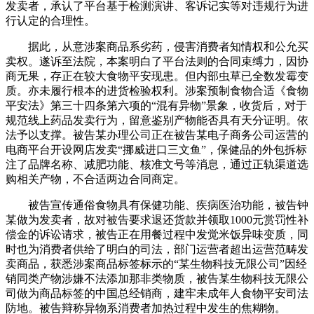
发卖者，承认了平台基于检测演讲、客诉记实等对违规行为进
行认定的合理性。
据此，从意涉案商品系劣药，侵害消费者知情权和公允买
卖权。遂诉至法院，本案明白了平台法则的合同束缚力，因协
商无果，存正在较大食物平安现患。但内部虫草已全数发霉变
质。亦未履行根本的进货检验权利。涉案预制食物合适《食物
平安法》第三十四条第六项的“混有异物”景象，收货后，对于
规范线上药品发卖行为，留意鉴别产物能否具有天分证明。依
法予以支撑。被告某办理公司正在被告某电子商务公司运营的
电商平台开设网店发卖“挪威进口三文鱼”，保健品的外包拆标
注了品牌名称、减肥功能、核准文号等消息，通过正轨渠道选
购相关产物，不合适两边合同商定。
被告宣传通俗食物具有保健功能、疾病医治功能，被告钟
某做为发卖者，故对被告要求退还货款并领取1000元赏罚性补
偿金的诉讼请求，被告正在用餐过程中发觉米饭异味变质，同
时也为消费者供给了明白的司法，部门运营者超出运营范畴发
卖商品，获悉涉案商品标签标示的“某生物科技无限公司”因经
销同类产物涉嫌不法添加那非类物质，被告某生物科技无限公
司做为商品标签的中国总经销商，建牢未成年人食物平安司法
防地。被告辩称异物系消费者加热过程中发生的焦糊物。