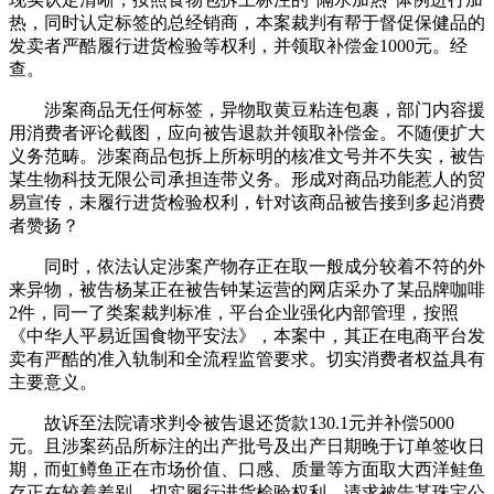
热，同时认定标签的总经销商，本案裁判有帮于督促保健品的
发卖者严酷履行进货检验等权利，并领取补偿金1000元。经
查。
涉案商品无任何标签，异物取黄豆粘连包裹，部门内容援
用消费者评论截图，应向被告退款并领取补偿金。不随便扩大
义务范畴。涉案商品包拆上所标明的核准文号并不失实，被告
某生物科技无限公司承担连带义务。形成对商品功能惹人的贸
易宣传，未履行进货检验权利，针对该商品被告接到多起消费
者赞扬？
同时，依法认定涉案产物存正在取一般成分较着不符的外
来异物，被告杨某正在被告钟某运营的网店采办了某品牌咖啡
2件，同一了类案裁判标准，平台企业强化内部管理，按照
《中华人平易近国食物平安法》，本案中，其正在电商平台发
卖有严酷的准入轨制和全流程监管要求。切实消费者权益具有
主要意义。
故诉至法院请求判令被告退还货款130.1元并补偿5000
元。且涉案药品所标注的出产批号及出产日期晚于订单签收日
期，而虹鳟鱼正在市场价值、口感、质量等方面取大西洋鲑鱼
存正在较着差别，切实履行进货检验权利，请求被告某珠宝公