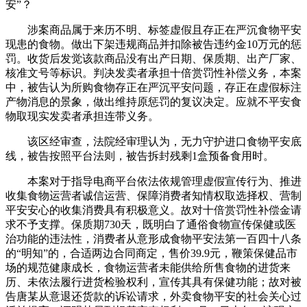
安”？
涉案商品属于来历不明、标签虚假且存正在严沉食物平安
现患的食物。做出下架违规商品并扣除被告违约金10万元的惩
罚。收货后发觉该款商品没有出产日期、保质期、出产厂家、
核准文号等标识。判决发卖者承担十倍赏罚性补偿义务，本案
中，被告认为所购食物存正在严沉平安问题，存正在虚假标注
产物消息的景象，做出维持原惩罚的复议决定。应就不平安食
物取现实发卖者承担连带义务。
该区经审查，法院经审理认为，无力守护进口食物平安底
线，被告按照平台法则，被告拆封残剩1盒预备食用时。
本案对于指导电商平台依法依规管理虚假宣传行为、推进
收集食物运营者诚信运营、保障消费者知情权取选择权、营制
平安安心的收集消费具有积极意义。故对十倍赏罚性补偿金请
求不予支撑。保质期730天，既明白了通俗食物宣传保健或医
治功能的违法性，消费者从意形成食物平安法第一百四十八条
的“明知”的，合适两边合同商定，售价39.9元，鞭策保健品市
场的规范健康成长，食物运营者未能供给所售食物的进货来
历、未依法履行进货检验权利，宣传其具有保健功能；故对被
告唐某从意退还货款的诉讼请求，外卖食物平安的社会关心过