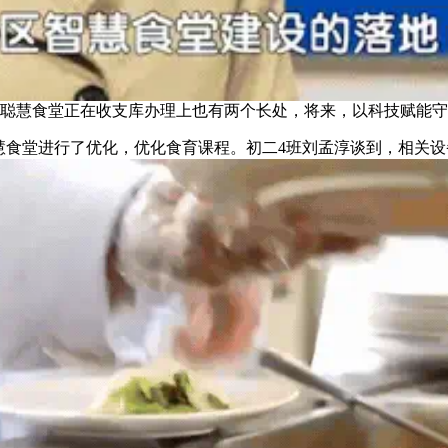
搜狐，聪慧食堂正在收支库办理上也有两个长处，将来，以科技赋
食堂进行了优化，优化食育课程。初二4班刘孟淳谈到，相关设