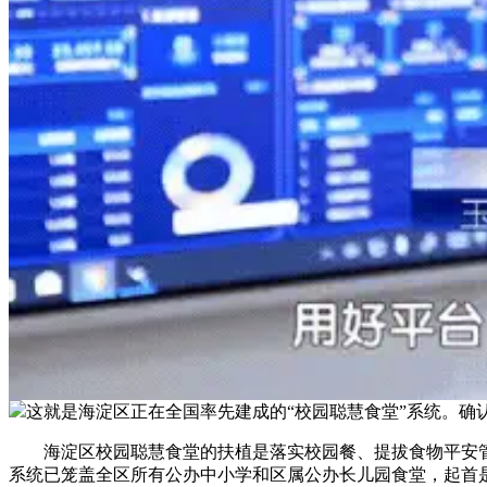
这就是海淀区正在全国率先建成的“校园聪慧食堂”系统。确
海淀区校园聪慧食堂的扶植是落实校园餐、提拔食物平安管
系统已笼盖全区所有公办中小学和区属公办长儿园食堂，起首是