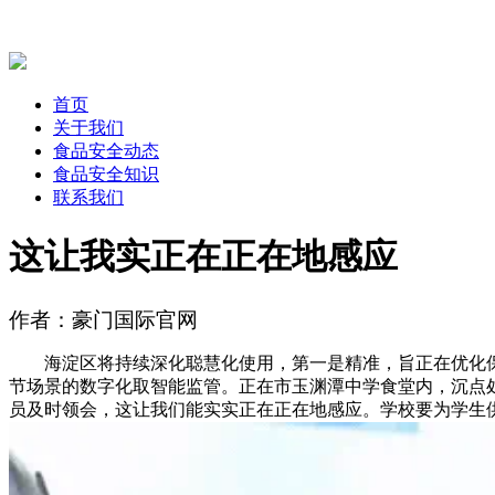
首页
关于我们
食品安全动态
食品安全知识
联系我们
这让我实正在正在地感应
作者：豪门国际官网
海淀区将持续深化聪慧化使用，第一是精准，旨正在优化保守
节场景的数字化取智能监管。正在市玉渊潭中学食堂内，沉点
员及时领会，这让我们能实实正在正在地感应。学校要为学生