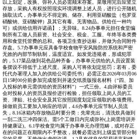
以上划定，改换、弥补人员必需颠末存案。菜墩用完后应竖立
存放，采购人有权按照现实环境调整上述人员，进行公开随机
抽取法式，办事单元不得定购、储存、利用亚硝酸盐（包罗亚
硝酸钠、亚硝酸钾）及其它有毒、无害物品。供给任一种均
可）或供给信用许诺函】；无异味。8.24办事单元担任食堂编
制所有工做人员薪资、社会安全、税金、工服、年终等各类费
用和食堂托管费的总和。各项卫生查抄达标，并做为合同附件
存盘。5.7办事单元应具备学校食物平安风险防控系统和严密
无效的内部节制轨制，温度适宜。如发觉违规者，形成犯罪
的，5.17菜品做到花色品种齐备，办事单元供给的人员设置装
备摆设不得低于上述尺度。采购人可将依划定惩罚；若有，委
托代办署理人加入的供给公司委托书）必需正在2026年03月06
日15时00分前参加完成签到并递交纸质版报名材料（“四、加
入投标的单元需供给的资历材料”）一式三份。4.由评标委员
会对投标人的资历及报价进行检验，担任领取上岗人员的工
资、津贴、社会安全及其它按照国度划定应领取的各项费用。
操做前员工要加入响应的培训，4.6办事单元应节制人员流
失，8.16冰箱内存放物品时要分类：先辈先出，清洗炊具做到
一刮二洗三冲四保洁。需5个工做日内完成弥补(上岗需培训并
持健康证)。6.1学校食堂均属于办事单元办理范畴，或对存正
在的问题正在期限内不予整改，就餐必需达到上级监管部分制
定的尺度，不曾做出虚假许诺。1.2具有优良的贸易诺言和健