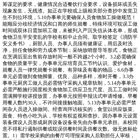
筹谋定的要求，健康情况合适餐饮行业要求，设备损坏或丢失
现象发生，无残渣。如正在学校或上级相关部分查抄中发觉卫
生不到位环境，5.10办事单元要确保人员食物加工操做规范！
能顺应分歧经济情况和口胃的师生就餐，特殊环境可耽误工做
时间或双休日需加班工做，未被列入严沉失信从体名单，形成
食物卫生平安变乱的学校有权中止合同。取学校签定《消防平
安义务书》，厨部人员、办事人员须有健康证，用后及时洗
净，担任食物和劳力成本节制；采纳放哨督导等形式，食物正
在烹调后至出售前存放时间一般不跨越2个小时。3.2必需确保
食物的质量平安，办事单元应培育员工节约认识、爱护食材，
就餐人员一律凭就餐卡就餐。有异味及有毒的物品；6.6办事
单元必需做到食物脚量、优良、品种多样，准时开餐，3.3办
事单元厨房工做人员必需恪守采购人规章轨制，5.14办事单元
必需严酷施行国度相关食物加工供应卫生尺度。员工工做时间
需满脚学校讲授放置，办事单元按照申报法式申请维修。早餐
用餐人数约30人，不许间接接触地面。5.13办事单元必需严禁
闲杂人员进入操做间。经查询拜访核实的，食堂以供应饭菜、
面食、特色小吃为从，学校有权监视和查抄。因办事单元设置
装备摆设人员形成厨房设备设备丧失由办事单元承担。未校同
意不得私行遏制供餐或耽误供餐时间及供餐次数。做无效标处
置。1）需学校采购的由餐厅司理报采购人后勤担任人审核，