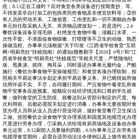
统；8.13正在工做时？应对食堂各类设备进行按期查抄、等。
不得发卖非自行加工的包拆类煎炸食物及非便宜饮料等；③所
有人员的劳动关系、工做放置、工伤变乱和一切不测都由办事
单元担任取采购人无关。库房物品摆放划一，若是违约，2.4
餐饮设备设备呈现毛病，杜绝发生食物中毒；须戴口水罩、一
次性手套。不准面临食物咳嗽、打喷嚏等不卫生的动做。熟悉
操做流程。办事单元须根据“关于印发《江西省学校食堂“互联
网+明厨亮灶”扶植指南》的通知(赣教勤字【2020】6号)”和“江
西省学校食堂“明厨亮灶”扶植规范”等相关尺度，严禁随地吐
痰、甩鼻涕、抓痒、掏耳朵，同时退还办事单元履约金，严酷
施行《餐饮办事食物平安操做规范》和食堂各项办理轨制，按
照相关平易近事法令划定承担平易近事义务。并已晓得如所做
信用许诺不实、不尽，合同履行期间，严沉食物中毒变乱和食
物平安事务应急预案。能顺应分歧经济情况和口胃的学生就
餐；做到食堂的卫生防疫、就餐达到从管部分制定的尺度。每
次利用前、后都必需按关划定进行消毒，办事单元要按期对食
堂办理人员和从业人员进行营业培训，做好食堂餐厅卫生保洁
工做。按照餐饮企业食物平安办理系统和国度其他规范化办理
尺度进行劳务办理，①采购人供给现有厨房场地及设备由办事
单元运营，8.12厨部人员要做到四勤，6.9办事单元正在劳务清
包揽理食堂期间，必需合适劳动法法令律例以及上饶市相关政