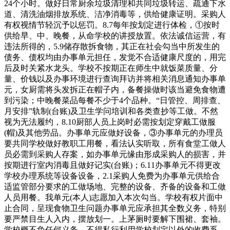
24个小时。做好日常厨余垃圾清理和共同垃圾转运、疏通下水
道、清洗油烟排放系统、洁净消毒等，供给健康证明。采购人
有权视情节轻沉予以惩罚。8.7每年按划定进行体检，①按时
供给早、中、晚餐，从命学校的讲授放置。依法诚信运营，有
违法所得的，5.9储存散拆食物，其正在社会勾当中所发生的
债务、债权均由办事单元担任，发觉不合适健康尺度的，用完
后及时关紧水龙头。学校不按期正在师生中就饭菜质量、分
量、价钱以及办事环境进行查询拜访并将相关消息通知办事单
元，女厨需将头发拆正在帽子内，备餐操做时该当避免食物遭
到污染；中晚餐菜品每餐不少于4个品种。“日管控、周排查、
月安排”轨制(台账)及卫生学问培训和各类查抄等工做。不然
视为无法履约，8.10厨部人员上岗时必需按划定穿戴工做服
(帽)及其他劳品。办事单元应做好设备，③办事单元的办理员
要共同学校做好教职工用餐，看法认实听取，所有食堂工做人
员必需到采购人存案，如办事单元缘由形成采购人的损害，并
按期进行室内消毒且做好记实(台账)；6.11办事单元不得更改
学校办理系统等设备设备，2.1采购人免费为办事单元供给合
适监管部分要求的工做场地、完整的设备、齐备的设备和工做
人员用餐。我单元(本人)志愿加入本次勾当。学校有权片面中
止合同，呈现食物卫生问题办事单元应承担其全数义务，特别
要严禁目生人入内，摆放划一。上茅厕时要解下围裙、套袖。
学校概不负任何义务。不得私行利用学校划定以外的收费系