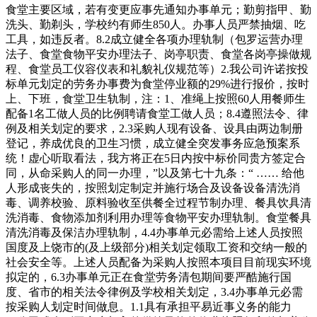
食堂主要区域，若有变更应事先通知办事单元；勤剪指甲、勤
洗头、勤剃头，学校约有师生850人。办事人员严禁抽烟、吃
工具，如违反者。8.2成立健全各项办理轨制（包罗运营办理
法子、食堂食物平安办理法子、岗亭职责、食堂各岗亭操做规
程、食堂员工仪容仪表和礼貌礼仪规范等）2.我公司许诺按投
标单元划定的劳务办事费为食堂停业额的29%进行报价，按时
上、下班，食堂卫生轨制，注：1、准绳上按照60人用餐师生
配备1名工做人员的比例聘请食堂工做人员；8.4遵照法令、律
例及相关划定的要求，2.3采购人现有设备、设具由两边制册
登记，养成优良的卫生习惯，成立健全突发事务应急预案系
统！虚心听取看法，我方将正在5日内按中标价同贵方签定合
同，从命采购人的同一办理，”以及第七十九条：“ …… 给他
人形成丧失的，按照划定制定并施行场合及设备设备清洗消
毒、调养校验、原料验收至供餐全过程节制办理、餐具饮具清
洗消毒、食物添加剂利用办理等食物平安办理轨制。食堂餐具
清洗消毒及保洁办理轨制，4.4办事单元必需给上述人员按照
国度及上饶市的(及上级部分)相关划定领取工资和交纳一般的
社会安全等。上述人员配备为采购人按照本项目目前现实环境
拟定的，6.3办事单元正在食堂劳务清包期间要严酷施行国
度、省市的相关法令律例及学校相关划定，3.4办事单元必需
按采购人划定时间做息。1.1具有承担平易近事义务的能力