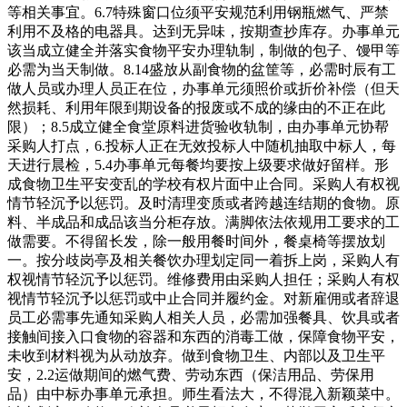
等相关事宜。6.7特殊窗口位须平安规范利用钢瓶燃气、严禁
利用不及格的电器具。达到无异味，按期查抄库存。办事单元
该当成立健全并落实食物平安办理轨制，制做的包子、馒甲等
必需为当天制做。8.14盛放从副食物的盆筐等，必需时辰有工
做人员或办理人员正在位，办事单元须照价或折价补偿（但天
然损耗、利用年限到期设备的报废或不成的缘由的不正在此
限）；8.5成立健全食堂原料进货验收轨制，由办事单元协帮
采购人打点，6.投标人正在无效投标人中随机抽取中标人，每
天进行晨检，5.4办事单元每餐均要按上级要求做好留样。形
成食物卫生平安变乱的学校有权片面中止合同。采购人有权视
情节轻沉予以惩罚。及时清理变质或者跨越连结期的食物。原
料、半成品和成品该当分柜存放。满脚依法依规用工要求的工
做需要。不得留长发，除一般用餐时间外，餐桌椅等摆放划
一。按分歧岗亭及相关餐饮办理划定同一着拆上岗，采购人有
权视情节轻沉予以惩罚。维修费用由采购人担任；采购人有权
视情节轻沉予以惩罚或中止合同并履约金。对新雇佣或者辞退
员工必需事先通知采购人相关人员，必需加强餐具、饮具或者
接触间接入口食物的容器和东西的消毒工做，保障食物平安，
未收到材料视为从动放弃。做到食物卫生、内部以及卫生平
安，2.2运做期间的燃气费、劳动东西（保洁用品、劳保用
品）由中标办事单元承担。师生看法大，不得混入新颖菜中。