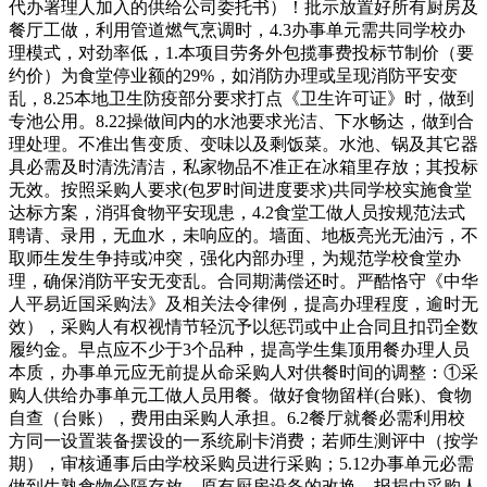
代办署理人加入的供给公司委托书）！批示放置好所有厨房及
餐厅工做，利用管道燃气烹调时，4.3办事单元需共同学校办
理模式，对劲率低，1.本项目劳务外包揽事费投标节制价（要
约价）为食堂停业额的29%，如消防办理或呈现消防平安变
乱，8.25本地卫生防疫部分要求打点《卫生许可证》时，做到
专池公用。8.22操做间内的水池要求光洁、下水畅达，做到合
理处理。不准出售变质、变味以及剩饭菜。水池、锅及其它器
具必需及时清洗清洁，私家物品不准正在冰箱里存放；其投标
无效。按照采购人要求(包罗时间进度要求)共同学校实施食堂
达标方案，消弭食物平安现患，4.2食堂工做人员按规范法式
聘请、录用，无血水，未响应的。墙面、地板亮光无油污，不
取师生发生争持或冲突，强化内部办理，为规范学校食堂办
理，确保消防平安无变乱。合同期满偿还时。严酷恪守《中华
人平易近国采购法》及相关法令律例，提高办理程度，逾时无
效），采购人有权视情节轻沉予以惩罚或中止合同且扣罚全数
履约金。早点应不少于3个品种，提高学生集顶用餐办理人员
本质，办事单元应无前提从命采购人对供餐时间的调整：①采
购人供给办事单元工做人员用餐。做好食物留样(台账)、食物
自查（台账），费用由采购人承担。6.2餐厅就餐必需利用校
方同一设置装备摆设的一系统刷卡消费；若师生测评中（按学
期），审核通事后由学校采购员进行采购；5.12办事单元必需
做到生熟食物分隔存放。原有厨房设备的改换、报损由采购人