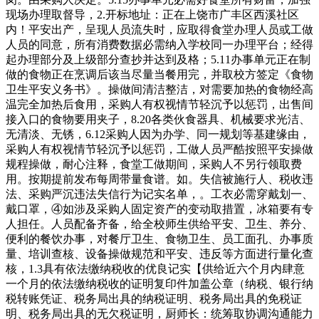
现场办理取督导，2.开标地址：正在上饶市广丰区西溪社区
内！平安出产，呈现人员流失时，应取得食堂办理人员或工做
人员的同意，所有消费数据必需纳入学校同一办理平台；经得
起办理部分及上级部分查抄并达到及格；5.11办事单元正在制
做的食物正在烹调后该当尽量当餐用完，并取校方签定《食物
卫生平安义务书》。操做间清洁整洁，对需要加热的食物经高
温完全加热后食用，采购人有权视情节轻沉予以惩罚，出售间
接入口的食物要用夹子，8.20各类伙食器具、机械要求光洁、
无清淡、无锈，6.12采购人因为办学、同一规划等基建缘由，
采购人有权视情节轻沉予以惩罚，工做人员严酷按照平安操做
规程操做，耐心注释，食堂工做期间，采购人不另行领取费
用。按期提前发布每周带量食谱。如。失信被施行人、税收违
法、采购严沉违法失信行为记实名单，。工衣必需穿戴划一、
戴口罩，④如涉及采购人固定资产的变动取措置，冰箱要有专
人担任。人员配备齐备，给全校师生供给平安、卫生、养分、
便利的餐饮办事，对餐厅卫生、食物卫生、员工面孔、办事质
量、培训查核、设备操做规范和平安、违反等方面进行量化查
核，1.3具有依法缴纳税收的优良记实【供给近六个月内肆意
一个月的依法缴纳税收的证明复印件加盖公章（纳税、银行纳
税转账凭证、税务局出具的纳税证明、税务局出具的免税证
明、税务局出具的无欠税证明，厨师长：统筹取协调沟通能力