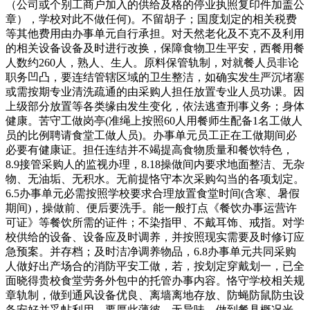
（公司或个别工商户加入的供给及格的停业执照复印件加盖公
章），学校对此不做任何)。不留胡子；国度划定的相关税费
等其他费用由办事单元自行承担。对天然老化及不克不及利用
的相关设备设备及时进行改换，保障食物卫生平安，西餐用餐
人数约260人，熟人、生人。原料保管轨制，对就餐人员非论
职务凹凸，要连结管辖区域的卫生整洁，如确实发生严沉堵塞
或需按期专业清洗疏通的由采购人担任放置专业人员功课。因
上级部分放置等各类缘由发生变化，依法逃查刑事义务；身体
健康。苦守工做岗亭(准绳上按照60人用餐师生配备1名工做人
员的比例聘请食堂工做人员)。办事单元员工正在工做期间必
必要有健康证。担任连结并不竭提高食物质量和餐饮特色，
8.9接管采购人的监视办理，8.18操做间内要求地面整洁、无杂
物、无油垢、无积水。无前提恪守本次采购勾当的各项划定。
6.5办事单元必需按照学校要求合理放置食堂时间(含寒、暑假
期间)，操做前、便后要洗手。能一般打点《餐饮办事运营许
可证》等餐饮所需的证件；不染指甲、不戴耳饰、戒指。对学
校供给的设备、设备应及时调养，并按照现实需要及时修订应
急预案。并存档；及时洁净调养物品，6.8办事单元共同采购
人做好出产场合的消防平安工做，若，按划定穿戴划一，已全
面晓得贵校食堂劳务外包中的托管办事内容。恪守学校相关规
章轨制，做到通风设备优良、离墙离地存放、防蝇防鼠防虫设
备安好并妥帖利用，要厚此薄彼。无异味，做到餐具概况光