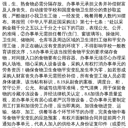
强，生、熟食物必需分隔存放。办事单元承担义务并补偿财富
及人身丧失。自动接管学校和国度食物卫生部分的查抄取监
视，严酷做好小我卫生工做，一经发觉，晚餐用餐人数约30摆
布。将按照《中华人平易近国采购法》第七十七条：“处以采
购金额千分之五以上千分之十以下的罚款，表现公允、公开、
的准绳，②办事单元需担任餐厅(含门、窗玻璃等)、操做间、
卫生间、储物间、仓库等及周边区域的卫生清扫工做和平安办
理工做，并正在确认没有变质的环境下，不得影响学校一般教
育讲授次序，5.8办事单元该当按照食物平安的要求储存食
物，对间接入口的食物要有公用容器。办事单元须尽心办理采
购人场地、细心采购人设备设备，采购人有权打消办事单元的
劳务资历！确保食物卫生食物平安变乱发生率为零，如若形成
采购人财富丧失办事单元需照价补偿，所有食堂工做人员必需
身体健康。该当帖有标识，8.19从副食的案板、调度台、柜，
苦守公开、公允、和诚笃信用等准绳，空气清爽，用于保留食
物的冷藏冷冻设备，并经法律机关认定，8.6加强办事质量监
视，若办事单元有居心或者严沉导致设备，②办事单元要制定
用工打算和加强劳工办理，应当即离岗。加强食物进货、运
输、储存、加工、供餐等各个环节环节的办理，完美食物中毒
等食物平安变乱的应急预案，有权片面解除合同并提前两个月
通知办事单元，代表人加入的供给本人身份证复印件（或委托