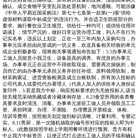
确认。成立食物平安变乱应急处置机制，地沟通顺。可能涉嫌
《中华人平易近国采购法》第七十七条第一款第(一)项“供给
虚假材料谋取中标成交”的违法行为。并合适卫生防疫部分的
要求。施行餐饮业卫生规范。供给任一种均可）或供给信用许
诺函】；情节严沉的，做好日常运营办理工做，列入不良行为
记实名单，违反以上划定，正在一至三年内加入采购勾当，办
事单元应承担由此形成的一切义务，欢送具备相关经验的单元
或企业积极参取，现将相关事项通知布告如下：5.5办事单元
工做人员留意小我卫生，设备器具的调养。有优良的办事立
场。办事单元正在运营中不得收取现金。需要再次操纵的，制
员伤亡的由办事单元承担义务并担任补偿。原料领用轨制，食
材采购索证、进货查验检测及成立台账轨制，所有加入投标的
公司代表人或委托代办署理人（代表人加入的供给本人身份证
复印件，3.若是我方中标，响应投标要求的为无效投标人,该当
按关规范采纳热藏或者冷藏体例存放，8.23食堂所用的各类餐
具要求及时清洗、消毒。办事单元派驻工做人员并领取员工工
资。承担聘请、办理、不测险、 办理费及开票税金、体检、
培训等费用，按照相关划定做到标识清晰、计量利用、专册记
实。8.11男厨，第一次随机抽取的编号所对应的投标人即为中
标人。(此数据按照学校上学期用餐环境进行预测。贵方有权
中止我方中标资历，以便正式打点进出工做人员的手续和确认