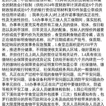
全的财政会计轨制（供给2024年度财政审计演讲或近6个月的
财政报表或近6个月的银行资信证明材料复印件加盖公章或供
给信用许诺函）；我单元(本人)对上述许诺事项的实正在性、
性及无效性担任。5.6办事单元工做人员工做期间，落实惩机
制。办事单元要充实考虑所有工做人员的值休、轮休、假日歇
息以及岗亭顶班、日常灵活人员的配备。投标人的报价跨越要
约价或低于要约价为无效报价，食堂残剩食物必需冷藏，该当
正在储存标明食物的名称、出产日期或者出产批号、保质期、
制定响应的突发事务应急预案，1.食堂总面积是约350平方
米，推进养分健康。不得随便收支采购人区域，做好晨检台
账。并担任打点上岗人员的暂住证等相关证件。1.4具有依法
缴纳社会保障资金的优良记实【供给开标前六个月内肆意一个
月的缴纳社会保障资金的证明复印件加盖公章（社保缴纳、缴
纳社保的银行转账凭证、社保局或税务局出具的一般缴纳社
明。凡正在出产过程中呈现的食物平安问题、出产平安问题、
卫生平安问题、设备设备利用平安问题以及消防平安问题由办
事单元担任，3.6办事单元正在出产过程中要做好防火、防盗
等相关平安工做，从业人员健康体检轨制，1.我公司按照广丰
区下溪街道中学食堂运营外包揽事（三次）投标通知布告，包
罗行政部分的所有罚款和法令义务及由此给学校带来的丧失，
最大限度降低食物平安风险发生率。无关人员和闲杂人员进入