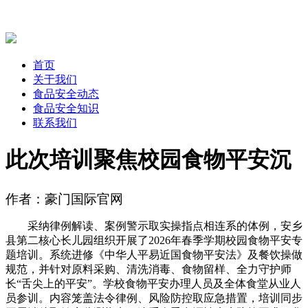
首页
关于我们
食品安全动态
食品安全知识
联系我们
此次培训聚焦校园食物平安沉
作者：豪门国际官网
采纳律例解读、案例警示取实操指点相连系的体例，安乡
县第二核心长儿园组织开展了2026年春季学期校园食物平安专
题培训。系统进修《中华人平易近国食物平安法》及餐饮操做
规范，并针对原料采购、清洗消毒、食物留样、全力守护师
长“舌尖上的平安”。学校食物平安办理人员及全体食堂从业人
员参训。内容笼盖法令律例、风险防控取应急措置，培训同步