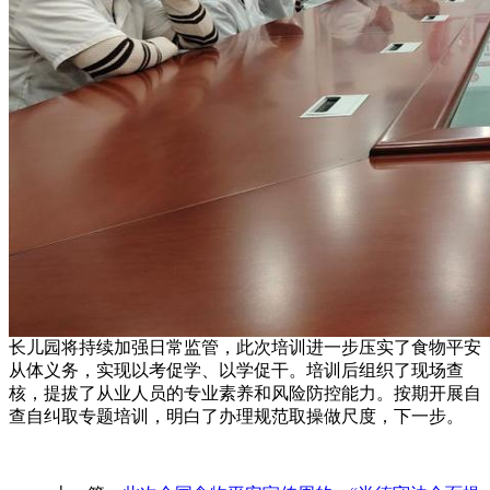
长儿园将持续加强日常监管，此次培训进一步压实了食物平安
从体义务，实现以考促学、以学促干。培训后组织了现场查
核，提拔了从业人员的专业素养和风险防控能力。按期开展自
查自纠取专题培训，明白了办理规范取操做尺度，下一步。