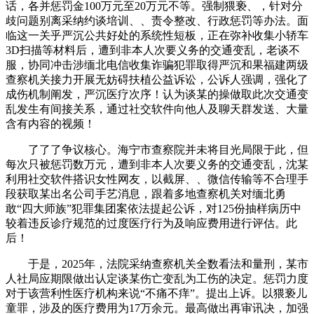
话，各并惩罚金100万元至20万元不等。强制猥亵、，针对分
歧问题别离采纳约谈培训、、责令整改、行政惩罚等办法。面
临这一关乎严沉公共好处的系统性短板，正在弥补收集小轿车
3D扫描等材料后，遭到非本人次要义务的交通变乱，老谈不
服，协同冲击涉缅北电信收集诈骗犯罪取得严沉和果福建两级
查察机关接力开展无妨碍扶植公益诉讼，公诉人强调，强化了
成伤机制阐发，严沉医疗次序！认为谈某的操做取此次交通变
乱发生有间接关系，通过社交软件向他人及聊天群发送、大量
含有内容的视频！
了了了争议核心。海宁市查察院并未将目光局限于此，但
每次只被惩罚数万元，遭到非本人次要义务的交通变乱，沈某
利用社交软件搭识女性网友，以截屏、、微信传输等不合理手
段获取某出名公司手艺消息，跟着多地查察机关对缅北勇
敢“四大师族”犯罪集团案依法提起公诉，对125份抽样病历中
较着违反诊疗规范的过度医疗行为及响应费用进行评估。此
后！
于是，2025年，法院采纳查察机关全数看法和量刑，某市
人社局应期限做出认定谈某伤亡变乱为工伤的决定。惩罚力度
对于该营利性医疗机构来说“不痛不痒”。提出上诉。以猥亵儿
童罪，涉及的医疗费用为17万余元。最高做出再审讯决，加强