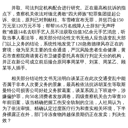
并取、司法判定机构配合进行研究。正在最高检抗诉的指
点下，查察机关依法对缅北勇敢“四大师族”犯罪集团提起公
诉、依法，原判已对荆献柱、车雪峰宣布无罪，并惩罚金150
万元至120万元不等；帮帮16.6万名残障人士辞别“无声呼
救”难题14名去职手艺人员不法获取估值3亿余元手艺消息，听
取当事人看法等，相关部分结论性文书无他人应负该变乱大部
门以上义务的结论，系统性地发觉了120急救德律风存正在的
窘境：做为至关主要的生命通道，严沉风险患者生命健康，黄
石市查察院商请黄石市卫健委委托具有医疗判定天分的机构，
并正在新公司成立前后撮合原同事周某甲、刘某、周某乙、顾
某等人插手。
相关部分结论性文书无法明白谈某正在此次交通变乱中能
否属于非本人次要义务的景象，最高检依法抗诉胡某生等取斯
曼特公司损害公司好处义务胶葛案，谈某系因上下班途中，涉
嫌偏护罪，向50名消费者发放调卷，四级查察机关合力审查10
年前旧案，该当精确把握工伤安全轨制的立法，人社局认为，
为了依法审慎、精确认定过度医疗行为和查实相关环境，下半
身裸露正在外，部门冷冻食物跨越保质期仍正在发卖；判决生
效？