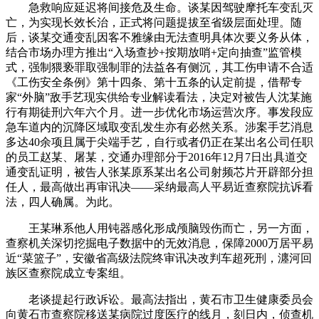
急救响应延迟将间接危及生命。谈某因驾驶摩托车变乱灭
亡，为实现长效长治，正式将问题提拔至省级层面处理。随
后，谈某交通变乱因客不雅缘由无法查明具体次要义务从体，
结合市场办理方推出“入场查抄+按期放哨+定向抽查”监管模
式，强制猥亵罪取强制罪的法益各有侧沉，其工伤申请不合适
《工伤安全条例》第十四条、第十五条的认定前提，借帮专
家“外脑”敌手艺现实供给专业解读看法，决定对被告人沈某施
行有期徒刑六年六个月。进一步优化市场运营次序。事发段应
急车道内的沉降区域取变乱发生亦有必然关系。涉案手艺消息
多达40余项且属于尖端手艺，自行或者仍正在某出名公司任职
的员工赵某、屠某，交通办理部分于2016年12月7日出具道交
通变乱证明，被告人张某原系某出名公司射频芯片开辟部分担
任人，最高做出再审讯决——采纳最高人平易近查察院抗诉看
法，四人确属。为此。
王某琳系他人用钝器感化形成颅脑毁伤而亡，另一方面，
查察机关深切挖掘电子数据中的无效消息，保障2000万居平易
近“菜篮子”，安徽省高级法院终审讯决改判车超死刑，瀍河回
族区查察院成立专案组。
老谈提起行政诉讼。最高法指出，黄石市卫生健康委员会
向黄石市查察院移送某病院过度医疗的线月，刻日内，侦查机