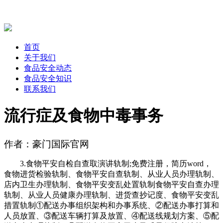
首页
关于我们
食品安全动态
食品安全知识
联系我们
流行症及食物中毒事务
作者：豪门国际官网
3.食物平安自检自查取演讲轨制;免费注册，简历word，
食物进货检验轨制、食物平安自查轨制、从业人员办理轨制、
店内卫生办理轨制、食物平安变乱处置轨制食物平安自查办理
轨制、从业人员健康办理轨制、进货查抄记度、食物平安变乱
措置轨制①配送办事组织架构和办事系统、②配送办事打算和
人员放置、③配送车辆打算及放置、④配送线规划方案、⑤配