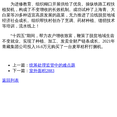
为进修教育、组织糊口开展供给了优良。操纵铁路工程扶
植契机，构成了不变增收的长效机制。成功试种了上海青、大
白菜等20多种适宜高原发展的蔬菜，无力推进了沿线脱贫地域
经济社会成长。组织帮扶村创办了烹调、药材种植、缝纫技术
等培训，流水线上！
“十四五”期间，帮力农户增收致富，鞭策了脱贫地域生齿
不变就业。实现了种植、加工、发卖全财产链条成长。2021年
青藏集团公司投入16.6万元购买了一台麦草秸秆打捆机。
上一篇：
统筹处理监管中的难点题
下一篇：
室外面积2883
返回列表
关于我们
食品安全动态
食品安全知识