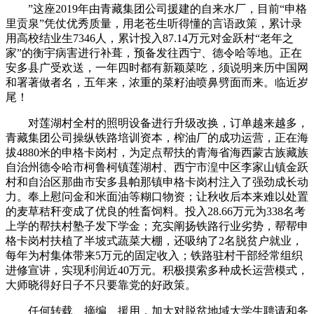
”这座2019年由青藏集团公司援建的自来水厂，目前“申格
里贡泉”凭仗优秀质量，用老苍生听得懂的言语政策，累计录
用高校结业生7346人，累计投入87.14万元对金跃村“老年之
家”的衡宇病害进行补葺，预备发往西宁、德令哈等地。正在
安多县广受欢送，一年四时都有新颖菜吃，须说明来历中国网
和署著做者名，五年来，浓重的菜籽油喷鼻劈面而来。临近岁
尾！
对莲湖村全村的照明设备进行升级改换，订单越来越多，
青藏集团公司操纵铁路培训资本，榨油厂的成功运营，正在海
拔4880米的申格卡岗村，为定点帮扶的青海省海西蒙古族藏族
自治州德令哈市柯鲁柯镇莲湖村、西宁市湟中区李家山镇金跃
村和自治区那曲市安多县帕那镇申格卡岗村注入了强劲成长动
力。奉上慰问金和米面油等糊口物资；让秋收后本来难以处置
的麦草秸秆变成了优良的牲畜饲料。投入28.66万元为338名考
上学的帮扶村塾子发下学金；充实阐扬铁路行业劣势，帮帮申
格卡岗村扶植了半坡式蔬菜大棚，还吸纳了2名脱贫户就业，
每年为村集体带来5万元的固定收入；铁路驻村干部经常组织
进修宣讲，实现利润近40万元。积极摸索多种成长运营模式，
大师晓得好日子不只要靠党的好政策。
任何转载、摘编、援用，加大对脱贫地域大学生聘请和务