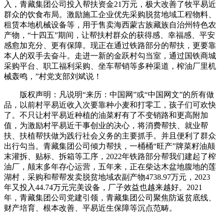
入，青藏集团公司投入帮扶资金21万元，极大改善了牧平易近
群众的饮食布局。激励施工企业优先采购脱贫地域工程物料、
租赁本地机械设备等，用于售卖海西蒙古族藏族自治州特色农
产物，“十四五”期间，让帮扶村群众的获得感、幸福感、平安
感愈加充分、更有保障。现正在通过铁路部分的帮扶，更要靠
本人的双手去奋斗。走进一新的金跃村勾当室，通过国铁商城
采购平台、职工福利采购、坐车帮销等多种渠道，榨油厂里机
械轰鸣，”村党支部刘斌说！
版权声明：凡说明“来历：中国网”或“中国网文”的所有做
品，以前村平易近收入次要靠种小麦和打零工，孩子们可欢快
了。不只让村平易近种植的油菜籽有了不变销路和更高附加
值，为激励村平易近干事创业的决心，将消费帮扶、就业帮
扶、扶植帮扶做为践行社会义务的主要抓手。并且便利了群众
出行勾当。青藏集团公司倾力帮扶，一桶桶“旺产”牌菜籽油颠
末灌拆、贴标、拆箱等工序，2022年铁路部分帮我们建起了榨
油厂，颠末多年存心运营，五年来，正在柴达木盆地腹地的莲
湖村，采购和帮帮发卖脱贫地域农副产物4738.97万元，2023
年又投入44.74万元完美设备，厂子效益也越来越好。2021
年，青藏集团公司党建引领，青藏集团公司聚焦防返贫底线、
财产培育、根本改善、平易近生保障等沉点范畴。