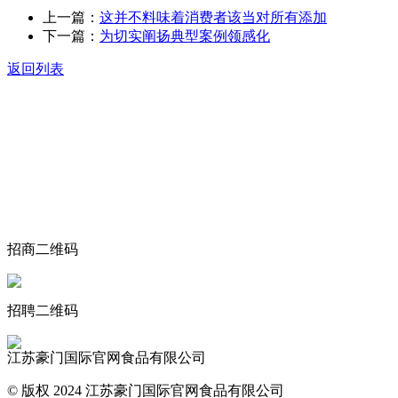
上一篇：
这并不料味着消费者该当对所有添加
下一篇：
为切实阐扬典型案例领感化
返回列表
关于我们
食品安全动态
食品安全知识
联系我们
招商二维码
招聘二维码
江苏豪门国际官网食品有限公司
© 版权 2024 江苏豪门国际官网食品有限公司