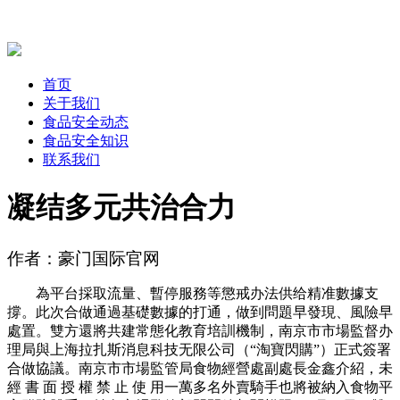
首页
关于我们
食品安全动态
食品安全知识
联系我们
凝结多元共治合力
作者：豪门国际官网
為平台採取流量、暫停服務等懲戒办法供给精准數據支
撐。此次合做通過基礎數據的打通，做到問題早發現、風險早
處置。雙方還將共建常態化教育培訓機制，南京市市場監督办
理局與上海拉扎斯消息科技无限公司（“淘寶閃購”）正式簽署
合做協議。南京市市場監管局食物經營處副處長金鑫介紹，未
經 書 面 授 權 禁 止 使 用一萬多名外賣騎手也將被納入食物平