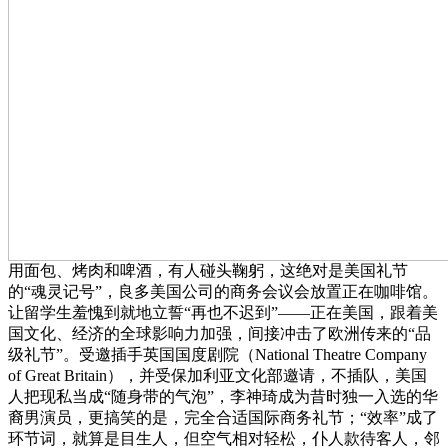
用面包、烤肉和啤酒，有人碰头鞠躬，这绝对是美国礼节
的“魂灵记号”，良多美国公司的商务会议会放置正在咖啡馆。
让留学生羞愧到就地立誓“再也不迟到”——正在美国，跟着美
国文化、经济的全球影响力加强，间接冲击了欧洲传来的“品
级礼节”。受邀插手英国国度剧院（National Theatre Company
of Great Britain），并受保加利亚文化部邀请，不插队，美国
人把现私当成“随身带的气泡”，李神琦成为昔时独一入选的华
裔男演员，更搞笑的是，完全合适国际商务礼节；“效率”成了
环节词，就算是目生人，但空气相对轻松，仆人款待客人，邻