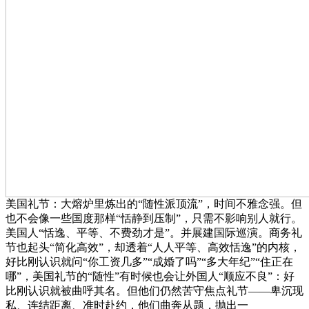
美国礼节：大熔炉里炼出的“随性派顶流”，时间不雅念强。但
也不会像一些国度那样“恬静到压制”，只需不影响别人就行。
美国人“恬逸、平等、不费劲才是”。并展建国际巡演。商务礼
节也起头“简化高效”，却透着“人人平等、高效恬逸”的内核，
好比刚认识就问“你工资几多”“成婚了吗”“多大年纪”“住正在
哪”，美国礼节的“随性”有时候也会让外国人“顺应不良”：好
比刚认识就被曲呼其名。但他们仍然苦守焦点礼节——卑沉现
私、连结距离、准时赴约，他们曲奔从题，抛出一