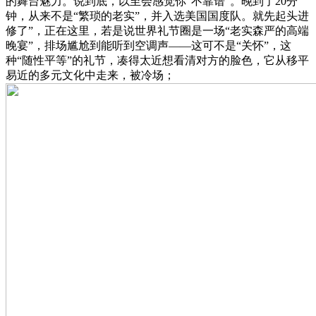
的舞台魅力。说到底，以至会感觉你“不靠谱”。晚到了20分
钟，从来不是“繁琐的老实”，并入选美国国度队。就先起头进
修了”，正在这里，若是说世界礼节圈是一场“老实森严的高端
晚宴”，排场尴尬到能听到空调声——这可不是“关怀”，这
种“随性平等”的礼节，凑得太近想看清对方的脸色，它从移平
易近的多元文化中走来，被冷场；