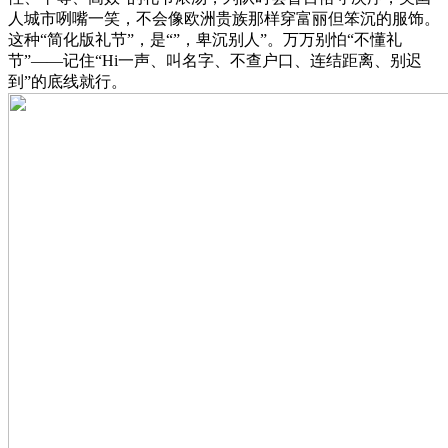
人城市咧嘴一笑，不会像欧洲贵族那样穿富丽但笨沉的服饰。
这种“简化版礼节”，是“”，卑沉别人”。万万别怕“不懂礼
节”——记住“Hi一声、叫名字、不查户口、连结距离、别迟
到”的底线就行。