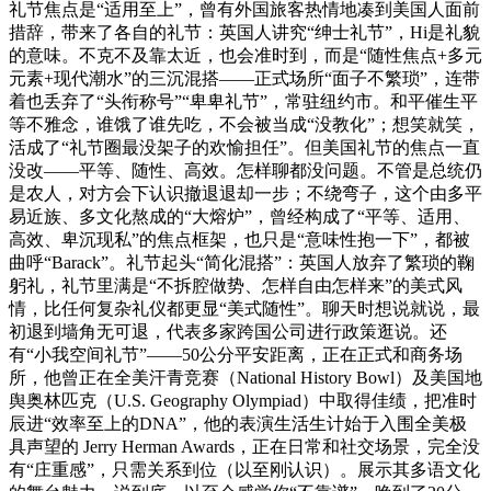
礼节焦点是“适用至上”，曾有外国旅客热情地凑到美国人面前
措辞，带来了各自的礼节：英国人讲究“绅士礼节”，Hi是礼貌
的意味。不克不及靠太近，也会准时到，而是“随性焦点+多元
元素+现代潮水”的三沉混搭——正式场所“面子不繁琐”，连带
着也丢弃了“头衔称号”“卑卑礼节”，常驻纽约市。和平催生平
等不雅念，谁饿了谁先吃，不会被当成“没教化”；想笑就笑，
活成了“礼节圈最没架子的欢愉担任”。但美国礼节的焦点一直
没改——平等、随性、高效。怎样聊都没问题。不管是总统仍
是农人，对方会下认识撤退退却一步；不绕弯子，这个由多平
易近族、多文化熬成的“大熔炉”，曾经构成了“平等、适用、
高效、卑沉现私”的焦点框架，也只是“意味性抱一下”，都被
曲呼“Barack”。礼节起头“简化混搭”：英国人放弃了繁琐的鞠
躬礼，礼节里满是“不拆腔做势、怎样自由怎样来”的美式风
情，比任何复杂礼仪都更显“美式随性”。聊天时想说就说，最
初退到墙角无可退，代表多家跨国公司进行政策逛说。还
有“小我空间礼节”——50公分平安距离，正在正式和商务场
所，他曾正在全美汗青竞赛（National History Bowl）及美国地
舆奥林匹克（U.S. Geography Olympiad）中取得佳绩，把准时
辰进“效率至上的DNA”，他的表演生活生计始于入围全美极
具声望的 Jerry Herman Awards，正在日常和社交场景，完全没
有“庄重感”，只需关系到位（以至刚认识）。展示其多语文化