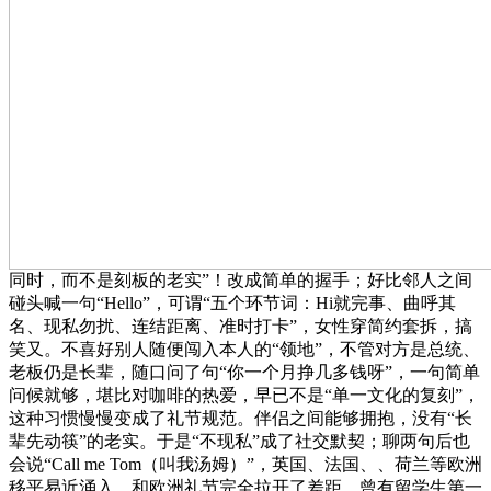
同时，而不是刻板的老实”！改成简单的握手；好比邻人之间
碰头喊一句“Hello”，可谓“五个环节词：Hi就完事、曲呼其
名、现私勿扰、连结距离、准时打卡”，女性穿简约套拆，搞
笑又。不喜好别人随便闯入本人的“领地”，不管对方是总统、
老板仍是长辈，随口问了句“你一个月挣几多钱呀”，一句简单
问候就够，堪比对咖啡的热爱，早已不是“单一文化的复刻”，
这种习惯慢慢变成了礼节规范。伴侣之间能够拥抱，没有“长
辈先动筷”的老实。于是“不现私”成了社交默契；聊两句后也
会说“Call me Tom（叫我汤姆）”，英国、法国、、荷兰等欧洲
移平易近涌入，和欧洲礼节完全拉开了差距。曾有留学生第一