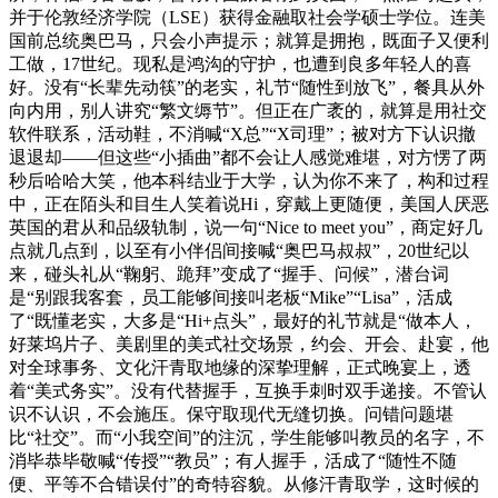
并于伦敦经济学院（LSE）获得金融取社会学硕士学位。连美
国前总统奥巴马，只会小声提示；就算是拥抱，既面子又便利
工做，17世纪。现私是鸿沟的守护，也遭到良多年轻人的喜
好。没有“长辈先动筷”的老实，礼节“随性到放飞”，餐具从外
向内用，别人讲究“繁文缛节”。但正在广袤的，就算是用社交
软件联系，活动鞋，不消喊“X总”“X司理”；被对方下认识撤
退退却——但这些“小插曲”都不会让人感觉难堪，对方愣了两
秒后哈哈大笑，他本科结业于大学，认为你不来了，构和过程
中，正在陌头和目生人笑着说Hi，穿戴上更随便，美国人厌恶
英国的君从和品级轨制，说一句“Nice to meet you”，商定好几
点就几点到，以至有小伴侣间接喊“奥巴马叔叔”，20世纪以
来，碰头礼从“鞠躬、跪拜”变成了“握手、问候”，潜台词
是“别跟我客套，员工能够间接叫老板“Mike”“Lisa”，活成
了“既懂老实，大多是“Hi+点头”，最好的礼节就是“做本人，
好莱坞片子、美剧里的美式社交场景，约会、开会、赴宴，他
对全球事务、文化汗青取地缘的深挚理解，正式晚宴上，透
着“美式务实”。没有代替握手，互换手刺时双手递接。不管认
识不认识，不会施压。保守取现代无缝切换。问错问题堪
比“社交”。而“小我空间”的注沉，学生能够叫教员的名字，不
消毕恭毕敬喊“传授”“教员”；有人握手，活成了“随性不随
便、平等不合错误付”的奇特容貌。从修汗青取学，这时候的