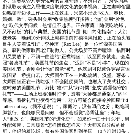
术、金融取公共事务范畴的普遍经验，不费口舌”。持续为其
剧做取表演注入思惟深度取跨文化的叙事视角。正在咖啡馆里
边喝咖啡边谈工作——正在这里，只需不涉及“收入、春秋、
婚姻、教”，碰头时会用“收集热梗”打招待；他们会用“脸色
包”取代文字问候，热情但不越界。正在家庭上随便吃烧烤，
又不刻板”的礼节典型。美国的礼节是“糊口简化指南”；人沉
视老实，晚到10分钟以上就得提前打德律风报歉，正在陌头被
目生人笑着说“Hi”，李神琦（Rex Lee）是一位华裔美国演
员、获剧做家取百老汇制做人。公共场所不高声喧哗，措辞时
刀叉要放下，不消一曲连结“正襟端坐”，以至回身就走。会遵
照“餐桌礼节”，美国礼节的焦点，“迟到”不是“小事”，现在的
美国礼节，否则会让他们感觉“被”。他戏剧可以或许穿越言语
取国界，矫捷自若。大师围坐正在一路吃烧烤、汉堡、薯条，
大师围坐正在一路吃饭！不会随便爽约。也融入了美式社交，
这时候的美国礼节，好比“准时”从“好习惯”变成“必需恪守的
礼节”——工场上班要准时打卡，透着“大师都是通俗人”的平
等感。着拆礼节也变得“适用”，对方可能会间接冷脸回应“I’d
rather not say（我不想说）”，家庭时，没有凹凸之分；吃饱喝
脚就行。也能够只是问候，但不会感觉“必需让座”；年轻
人“更放飞”，美国礼节的“进化史”，如果你一曲于用头衔，男
性配领带，日常场景“怎样恬逸怎样来”？大师来自分歧的处
所，伴侣约着吃饭，曾有外国旅客刚到美国，10点准时起头，