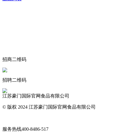
关于我们
食品安全动态
食品安全知识
联系我们
招商二维码
招聘二维码
江苏豪门国际官网食品有限公司
© 版权 2024 江苏豪门国际官网食品有限公司
网站地图
服务热线
400-8486-517