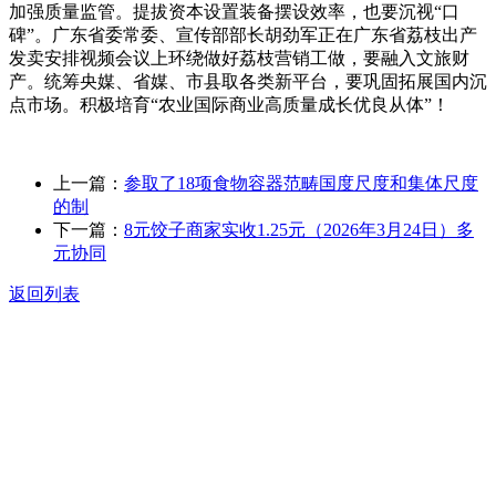
加强质量监管。提拔资本设置装备摆设效率，也要沉视“口
碑”。广东省委常委、宣传部部长胡劲军正在广东省荔枝出产
发卖安排视频会议上环绕做好荔枝营销工做，要融入文旅财
产。统筹央媒、省媒、市县取各类新平台，要巩固拓展国内沉
点市场。积极培育“农业国际商业高质量成长优良从体”！
上一篇：
参取了18项食物容器范畴国度尺度和集体尺度
的制
下一篇：
8元饺子商家实收1.25元（2026年3月24日）多
元协同
返回列表
关于我们
食品安全动态
食品安全知识
联系我们