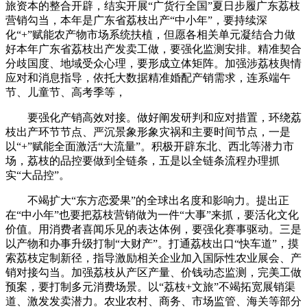
旅资本的整合开辟，结实开展“广货行全国”夏日步履广东荔枝
营销勾当，本年是广东省荔枝出产“中小年”，要持续深
化“+”赋能农产物市场系统扶植，但愿各相关单元凝结合力做
好本年广东省荔枝出产发卖工做，要强化监测安排。精准契合
分歧国度、地域受众心理，要形成立体矩阵。加强涉荔枝舆情
应对和消息指导，依托大数据精准婚配产销需求，连系端午
节、儿童节、高考季等，
要强化产销高效对接。做好阐发研判和应对措置，环绕荔
枝出产环节节点、严沉景象形象灾祸和主要时间节点，一是
以“+”赋能全面激活“大流量”。积极开辟东北、西北等潜力市
场，荔枝的品控要做到全链条，五是以全链条流程办理抓
实“大品控”。
不竭扩大“东方恋爱果”的全球出名度和影响力。提出正
在“中小年”也要把荔枝营销做为一件“大事”来抓，要活化文化
价值。用消费者喜闻乐见的表达体例，要强化赛事驱动。三是
以产物和办事升级打制“大财产”。打通荔枝出口“快车道”，摸
索荔枝定制新径，指导激励相关企业加入国际性农业展会、产
销对接勾当。加强荔枝从产区产量、价钱动态监测，完美工做
预案，要打制多元消费场景。以“荔枝+文旅”不竭拓宽展销渠
道、激发发卖潜力。农业农村、商务、市场监管、海关等部分