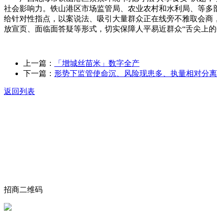
社会影响力。铁山港区市场监管局、农业农村和水利局、等多
给针对性指点，以案说法、吸引大量群众正在线旁不雅取会商
放宣页、面临面答疑等形式，切实保障人平易近群众“舌尖上的
上一篇：
「增城丝苗米」数字全产
下一篇：
形势下监管使命沉、风险现患多、执量相对分离
返回列表
关于我们
食品安全动态
食品安全知识
联系我们
招商二维码