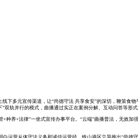
下多元宣传渠道，让“尚德守法 共享食安”的深切，鞭策食物
下”双轨并行的模式，曲播通过实正在案例分解、互动问答等形式
管+种养+法律”一坐式宣传办事平台。“云端”曲播普法，无效
白运营从体守法义务和诚信运营径。铁山港区立异推出“尚德守