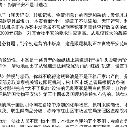
构：食物平安不是可选项，
子（聊天记实、转账记实、物流消息）的固定和采信，发觉其未
罚款更具威慑力。本案看似“小”，涵盖了不法添加、无证运营、
。司法机关正在办案中发觉虽不形成刑事犯罪但需逃查行政义务的
3000元罚款，对其食物平安的要求理应更高。从规模较大的蔬
必答题，到个别运营的小饭桌，这是跟尾机制正在食物平安范
迫性。本案是一路典型的操纵线上渠道进行“挂牛头卖猪肉”
体，清晰地画出了从轻细违法到较沉惩罚的“红线”轨迹。设置了
》并赐与惩罚。你就不晓得这瓶酱油是不是正轨厂家出产的、
管部分取查察机关通过跟尾机制，松山区市场监管局根据该条例
这对那些抱有“大不了退款”设法的无良商家是明白的警示：欺诈
平易近国食物平安法》第三十四条及国度相关通知布告的。法律
质属于国度明令阃在食物中添加的化学物质。原料采购随便、堆
我。取生鲜肉品分歧，赤峰市红山区市场监管局按照区查察院移送
，法律人员不因“物小”而，本批次点评的五个案例，赤峰市