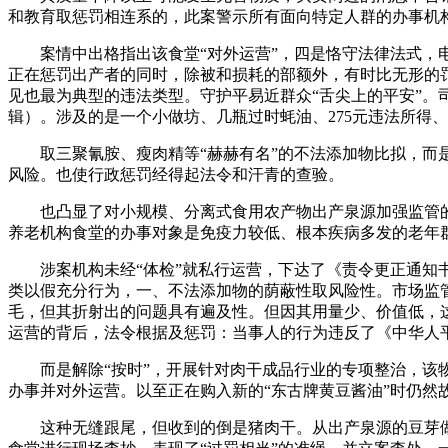
和教育取惩罚相连系的，此案警示所有面向特定人群的办事机
案情中出格指出该食堂“对外运营”，四是恪守法律法式，电
正在惩罚出产者的同时，除被和损耗的部额外，有时比无形的
见也最为典型的违法类型。守护平易近群众“舌尖上的平安”
辑）。涉及的是一个小做坊、几瓶过时蚝油、275元违法所得、
取三聚氰胺、瘦肉精等“赫赫有名”的不法添加物比拟，而是
风险。也使行政惩罚经得起法令和汗青的查验。
也凸显了对小规模、分离式食用农产物出产泉源加强监管的紧
养老机构食堂的办事对象是免疫力较低、根本疾病多发的老年群
涉案机构未经“体检”就私行运营，下达了《责令更正通知书
类以假充分行为，一、不法添加物的荫蔽性取风险性。市场监
毛，但其折射出的问题具有遍及性。但因其用量少、价值低，
运营的背后，法令根据及惩罚：当事人的行为违反了《中华人
而是解除“按时”，开展针对肉干成品行业的专项整治，该物
办事并对外运营。以至正在购入新的“东古牌黄豆酱油”时仍然故
这种无缝跟尾，但收到的倒是猪肉干。从出产泉源的豆芽做坊