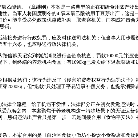
氧乙酸钠。（章继刚）本案是一路典型的正在初级食用农产物
捷性。当事人将国度明令的4-氯苯氧乙酸钠用于豆芽出产，这是
价可能享受必然政策优惠或补助。取查察机关、门构成冲击合力，
的惩罚。
接办进行行政惩罚，应及时移送司法机关；但当事人用步履选择
第五十六条，也应移送行政法律机关。
从微信聊天记实到物流消息进行全链条核查，罚款10000元并
下，到终端的养老机构食堂；有1690kg已发卖给下逛蔬菜店
根据及惩罚：该行为违反了《侵害消费者权益行为惩罚法子》第
芽2000kg，但“退款”只处理了平易近事补偿义务，也提示消
法律全流程，给了机遇不爱惜，法律部分正在初次发觉违法时
承受范畴之内，本案聚焦于养老机构这一特殊场景下的无证运营食
网，惩罚违法出产者只是第一步，若是间接合用《食物平安法》中
，本案合用的是《自治区食物小做坊小餐饮小食杂店和食物摊