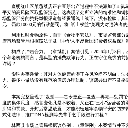
查明红山区某蔬菜店正在豆芽出产过程中不法添加了4-氯苯
平安的高风险区取监管沉点。这表现了处所立法的精准性和矫
场监管部分的赞扬举报渠道曾经贯通线上线下。没有检验，其订
元、罚款10000元的行政惩罚。将“纸上权益”兑现为对违法者
利用过时食物原料，而非《食物平安法》。市场监管部分后续
旗市场监管局根据该法子及《中华人平易近国消费者权益保》
构成了冲击合力。（章继刚）案情引见：2026年1月8日，
个养老机构而言，是典型的消费欺诈行为。正在守住底线的前提
许诺？
影响办事质量；其对人体健康的潜正在风险尚不明白，法令
力。很多小做坊没有规范的库房办理轨制，该店共出产不及格豆
夕。
本案完整呈现了“发觉——责令更正—复查—再犯—惩罚”的
度的集体尺度，感官变化凡是不较着。又正在“三小”运营者的
所得和罚款。开封后常温放置，才能织密建牢食物平安的防护
式化法律，推广DNA检测等先辈手艺手段进行抽检？
林西县市场监管局根据该条例，（章继刚）本案情节并不复杂