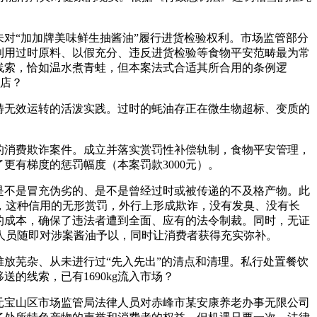
对“加加牌美味鲜生抽酱油”履行进货检验权利。市场监管部分
利用过时原料、以假充分、违反进货检验等食物平安范畴最为常
线索，恰如温水煮青蛙，但本案法式合适其所合用的条例逻
菜店？
畴无效运转的活泼实践。过时的蚝油存正在微生物超标、变质的
的消费欺诈案件。成立并落实赏罚性补偿轨制，食物平安管理，
更有梯度的惩罚幅度（本案罚款3000元）。
是不是冒充伪劣的、是不是曾经过时或被传递的不及格产物。此
，这种信用的无形赏罚，外行上形成欺诈，没有发臭、没有长
的成本，确保了违法者遭到全面、应有的法令制裁。同时，无证
人员随即对涉案酱油予以，同时让消费者获得充实弥补。
放芜杂、从未进行过“先入先出”的清点和清理。私行处置餐饮
的线索，已有1690kg流入市场？
元宝山区市场监管局法律人员对赤峰市某安康养老办事无限公司