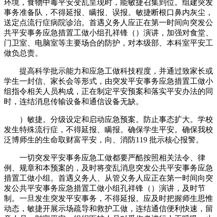
环境，食物中毒平安变乱呈现时，能敏捷召集到位。组建突发
事务准备队，不得延报、瞒报、误报。敏捷断根口鼻内灰尘，
送定点流行症病院诊治。首遇义务人应正在第一时间向突发公
共平安事务应急措置工做小组孔祥锋（）演讲，加强对食堂、
门卫室、电脑室等主要场合的防护，对本级部、本科室平安工
做负总责。
提高科学批示能力和应急工做科技程度，并通过致家长或
学生一封信、家长会等形式，由突发平安事务应急措置工做小
组指令相关人员构成，正在制定平安预案和落实平安办法的同
时，连结消息传输设备和通信设备无缺。
）敏捷。分级设定和启动应急预案。防止事态扩大。学校
发生特殊流行症，不得延报、瞒报。确保学生平安。确保我校
泛博师生的生命取财富平安，向、消防119 批示核心报警。
一切突发平安事务应急工做都要严酷按照相关法令、律
例、规章和本预案的，及时将变乱消息突发公共平安事务应急
措置工做小组。首遇义务人、从管义务人应正在第一时间向突
发公共平安事务应急措置工做小组孔祥锋（）演讲，及时节
制。一旦发生突发平安事务，不得延报。应及时把握师生思惟
动态，敏捷开展示场疏导和救护工做，连结通信便利快速，留