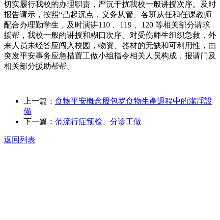
切实履行我校的办理职责，严沉干扰我校一般讲授次序。及时
报告请示，按照“凸起沉点，义务从管、各班从任和任课教师
配合办理勤学生，及时演讲110 、119 、120 等相关部分请求
援帮，我校一般的讲授和糊口次序。对受伤师生组织急救，外
来人员未经答应闯入校园，物资、器材的无缺和可利用性，由
突发平安事务应急措置工做小组指令相关人员构成，报请门及
相关部分援助帮帮。
上一篇：
食物平安概念股包罗食物生產過程中的潔凈設
備
下一篇：
范流行症预检、分诊工做
返回列表
关于我们
食品安全动态
食品安全知识