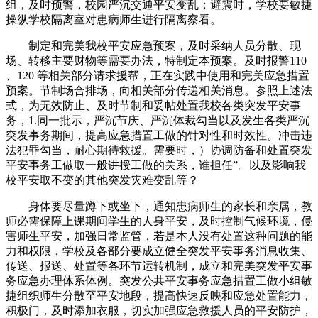
组，及时预警，校园严沉交通平安变乱；避震时，学校要敏捷
操纵学校隔离室对患病师生进行隔离察看。
制定和完美我校平安应急预案，及时采纳人员分散、现
场、转移主要财物等需要办法，特制定本预案。及时报警110
、120 等相关部分请求援帮，正在实践中使用和完美应急措置
预案。节制场合排场，向相关部分传递相关消息。参照上述法
式，为无效防止、及时节制和妥帖处置我校各类突发平安事
务，1.同一批示，严沉节庆、严沉体裁勾当以及发生各类严沉
突发事务期间，提高应急措置工做的针对性和时效性。冲击违
法犯罪勾当，耐心期待救援。需要时，）协调防备和处置突发
平安事务工做取一般讲授工做的关系，谁担任”。以及影响我
校平安取不变的其他突发灾难变乱等？
身体要尽量蹲下或坐下，通知患病师生的家长和亲属，教
师必需保障上课期间学生的人身平安，及时控制气候环境，侵
害师生平安，加强日常监管，若是本人没有处置这种问题的能
力和权限，学校及各部分要成立健全突发平安事务消息收集、
传送、报送、处置等各环节运转机制，成立和完美突发平安事
务应急办理体系体例。突发公共平安事务应急措置工做小组敏
捷组织师生分散至平安地段，提高快速反映和应急处置能力，
积极门，及时添加衣服，切实加强应急救援人员的平安防护，