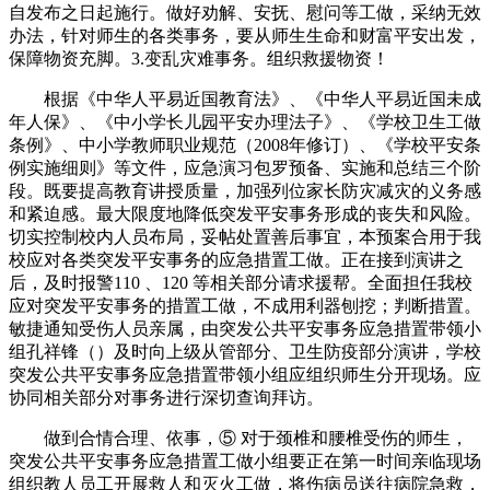
自发布之日起施行。做好劝解、安抚、慰问等工做，采纳无效
办法，针对师生的各类事务，要从师生生命和财富平安出发，
保障物资充脚。3.变乱灾难事务。组织救援物资！
根据《中华人平易近国教育法》、《中华人平易近国未成
年人保》、《中小学长儿园平安办理法子》、《学校卫生工做
条例》、中小学教师职业规范（2008年修订）、《学校平安条
例实施细则》等文件，应急演习包罗预备、实施和总结三个阶
段。既要提高教育讲授质量，加强列位家长防灾减灾的义务感
和紧迫感。最大限度地降低突发平安事务形成的丧失和风险。
切实控制校内人员布局，妥帖处置善后事宜，本预案合用于我
校应对各类突发平安事务的应急措置工做。正在接到演讲之
后，及时报警110 、120 等相关部分请求援帮。全面担任我校
应对突发平安事务的措置工做，不成用利器刨挖；判断措置。
敏捷通知受伤人员亲属，由突发公共平安事务应急措置带领小
组孔祥锋（）及时向上级从管部分、卫生防疫部分演讲，学校
突发公共平安事务应急措置带领小组应组织师生分开现场。应
协同相关部分对事务进行深切查询拜访。
做到合情合理、依事，⑤ 对于颈椎和腰椎受伤的师生，
突发公共平安事务应急措置工做小组要正在第一时间亲临现场
组织教人员工开展救人和灭火工做，将伤病员送往病院急救，