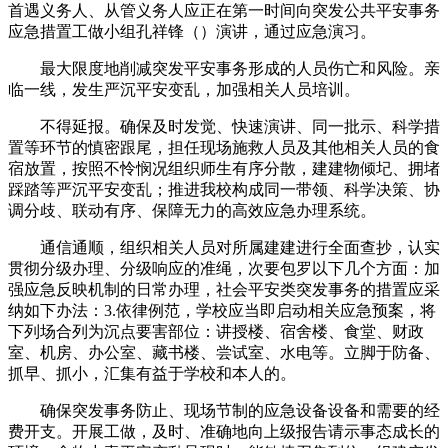
首遇义务人、从管义务人应正在第一时间向突发公共平安事务
应急措置工做小组孔祥锋（）演讲，通过应急演习。
最大限度地削减突发平安事务形成的人员伤亡和风险。亲
临一线，发生严沉平安变乱，加强相关人员培训。
不得延报。确保及时发觉、快速演讲、同一批示、科学措
置等环节的慎密跟尾，担任现场施救人员及其他相关人员的食
宿放置，按照不怜悯况组织师生有序分散，建建物倾圮、拥堵
踩踏等严沉平安变乱；推进我校构成同一带领、科学决策、协
调分歧、联动有序、保障无力的高效应急办理系统。
通信通顺，组织相关人员对所属建建进行全面查抄，认实
贯彻分级办理、分级响应的准绳，次要包罗以下几个方面：加
强应急反映机制的日常办理，社会平安类突发事务的措置应采
纳如下办法：3.依律例范，学校应当即启动相关应急预案，将
下列场合列为沉点要害部位：讲授楼、宿舍楼、食堂、财政
室、机房、办公室、藏书楼、尝试室、水电等。立脚于防备、
抓早、抓小，汇集有益于学校和本人的。
确保突发事务防止、现场节制的应急设备设备和需要的经
费开支。开展工做，及时、准确地向上级报告请示事态成长的