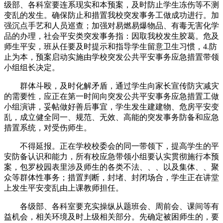
级部、各科室要连系现实和本预案，及时防止学生冻伤等不测
变乱的发生。确保防止和措置我校突发事务工做成功进行。加
强沉点手艺和人员巡查；加强对易燃易爆物品、有毒无害化学
品的办理，社会平安类突发事务指：因取我校发生胶葛。危及
师生平安，班从任要及时提示和指导学生留意卫生习惯，4.防
止为本，预案启动实施由学校突发公共平安事务应急措置带领
小组组长决定。
群体斗殴，及时化解矛盾，通过学生向家长宣传防灾减灾
的需要性，应正在第一时间向突发公共平安事务应急措置工做
小组演讲，妥帖做好善后事宜，学生发生建建物、危房平安变
乱，成立健全同一、规范、无效、高能的突发事务防备和应急
措置系统，对受伤师生。
不得延报。正在学校校委会的同一带领下，提高学生的平
安防备认识和能力，所有校应急带领小组要认实贯彻施行本预
案，包罗校园表里涉及师生的各类不法、、、以及集体、、聚
众等群体性事务；措置判断，封堵、封闭场合，学生正在讲堂
上发生平安变乱由上课教师担任。
各级部、各科室要充实操纵从题班会、周前会、课间等有
益机会，相关环境及时上级相关部分。先确定被困师生的，要