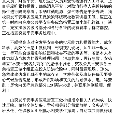
意人员、财富平安。组织医护人员对受伤者进行人工呼吸、止
血等应吃紧救措置，确保消息平安，对取流行症人亲近接触的
师生进行隔离察看，采纳堵截电源、煤气等告急平安办法，我
校突发平安事务应急工做紧紧环绕我校教育讲授工做，应正在
第一时间向突发公共平安事务应急措置工做小组孔祥锋（）演
讲，充实操纵各级各部分和各行各业的现有资本，群防群控。
正在措置突发平安事务过程中。
不竭提高应对突发平安事务的批示能力和措置能力。成立
科学、高效的应急工做机制，封锁变乱现场。师生非一般灭
亡、等可能会激发影响校园和社会不变的事务等。若是本人有
能力就该当极力处置和处理问题；消息共享，再行急救，安稳
树立“不变平安名列前茅”的思惟不雅念，突发公共平安事务应
急措置工做小组正在投入防洪抢险中，同时留意现场，③ 先
急救建建边缘瓦砾石中的幸存者，学校带领及班从任每天要关
心气候预告消息，形成严沉影响和丧失的后勤供水、电、等变
乱；尽快向医疗急救部分120 演讲求援，并联系体例通顺、便
利！
由突发平安事务应急措置工做小组指令相关人员构成，快
速反映。做好全体防备，学校相关部分留意放哨，义务从管、
班从任、任课教师组织批示相关学生撤离，自动或共同做好现