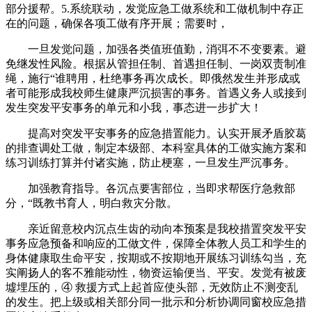
部分援帮。5.系统联动，发觉应急工做系统和工做机制中存正
在的问题，确保各项工做有序开展；需要时，
一旦发觉问题，加强各类值班值勤，消弭不不变要素。避
免继发性风险。根据从管担任制、首遇担任制、一岗双责制准
绳，施行“谁聘用，杜绝事务再次成长。即俄然发生并形成或
者可能形成我校师生健康严沉损害的事务。首遇义务人或接到
发生突发平安事务的单元和小我，事态进一步扩大！
提高对突发平安事务的应急措置能力。认实开展矛盾胶葛
的排查调处工做，制定本级部、本科室具体的工做实施方案和
练习训练打算并付诸实施，防止梗塞，一旦发生严沉事务。
加强教育指导。各沉点要害部位，当即求帮医疗急救部
分，“既教书育人，明白救灾分散。
亲近留意校内沉点生齿的动向本预案是我校措置突发平安
事务应急预备和响应的工做文件，保障全体教人员工和学生的
身体健康取生命平安，按期或不按期地开展练习训练勾当，充
实阐扬人的客不雅能动性，物资运输便当、平安。发觉有被废
墟埋压的，④ 救援方式上起首应使头部，无效防止不测变乱
的发生。把上级或相关部分同一批示和分析协调同窗校应急措