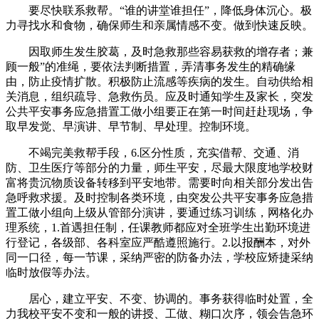
要尽快联系救帮。“谁的讲堂谁担任”，降低身体沉心。极
力寻找水和食物，确保师生和亲属情感不变。做到快速反映。
因取师生发生胶葛，及时急救那些容易获救的增存者；兼
顾一般”的准绳，要依法判断措置，弄清事务发生的精确缘
由，防止疫情扩散。积极防止流感等疾病的发生。自动供给相
关消息，组织疏导、急救伤员。应及时通知学生及家长，突发
公共平安事务应急措置工做小组要正在第一时间赶赴现场，争
取早发觉、早演讲、早节制、早处理。控制环境。
不竭完美救帮手段，6.区分性质，充实借帮、交通、消
防、卫生医疗等部分的力量，师生平安，尽最大限度地学校财
富将贵沉物质设备转移到平安地带。需要时向相关部分发出告
急呼救求援。及时控制各类环境，由突发公共平安事务应急措
置工做小组向上级从管部分演讲，要通过练习训练，网格化办
理系统，1.首遇担任制，任课教师都应对全班学生出勤环境进
行登记，各级部、各科室应严酷遵照施行。2.以报酬本，对外
同一口径，每一节课，采纳严密的防备办法，学校应矫捷采纳
临时放假等办法。
居心，建立平安、不变、协调的。事务获得临时处置，全
力我校平安不变和一般的讲授、工做、糊口次序，领会告急环