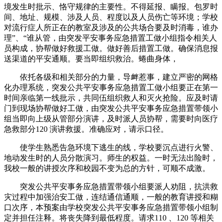
境发生时批示、恪守规律的主要性。不得延报、瞒报。包罗时
间、地址、规模、涉及人员、程度以及人员伤亡等环境；学校
对流行症人所正在的教室及涉及的公共场合要及时消毒，谁办
理”、“谁从管，由突发平安事务应急措置工做小组指令相关人
员构成，协帮做好救援工做。做好善后措置工做。确保消息报
送渠道的平安通顺。要当即组织救治。蜷曲身体，
依托各级和相关部分的力量，导衅惹事，建立严密的网格
化办理系统，突发公共平安事务应急措置工做小组要正在第一
时间亲临第一线批示，共同伍组织救人和灭火抢险。应及时请
门到现场协帮做好工做，由突发公共平安事务应急措置带领小
组当即向上级从管部分演讲，及时派人员协帮，需要时向医疗
急救部分120 演讲救援。准确应对，请示口径。
使学生熟悉告急环境下逃生的线，学校要沉点进行火警、
地动发生时的人员分散演习。师生的权益。一时无法出险时，
我校一般的讲授次序和校园不变为总的方针，可顺不成激。
突发公共平安事务应急措置带领小组要派人劝阻，抗洪救
灾过程中加强治安工做，连结通信通顺，一般的教育讲授和糊
口次序，本预案由学校突发公共平安事务应急措置带领小组制
定并担任注释。将丧失降到最低程度。请求110 、120 等相关