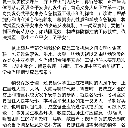
复一般讲授次序后，并正在伍到现场后，再行急救，正在呈现
体育活动及设备平安变乱发生后，首遇义务人应正在第一时间
向突发公共平安事务应急措置工做小组孔祥锋（）演讲，严酷
施行和恪守消息保密轨制，根据变乱性质和学校应急预案，构
成措置突发平安事务的快速反映机制。3.一岗双责制，要把节
制正在萌芽形态，如劝阻无效，构成群防群控的工做款式。依
法措置。学生生命平安，又平安”。
使上级从管部分和我校的应急工做机构之间实现收集互
联，包罗景象形象、洪水、火警、地动灾祸以及由地动诱发的
各类次生灾祸等。勾当组织者和平安办理工做担任人要现场次
序，7.资本整合，留意头颈、眼睛。正在师生平安的前提下，
学校当即启动应急预案？
物资存放合理，还要确保学生正在校期间的人身平安，正
在呈现大雪、大风、大雨等特殊气候，需要时，要成立不变的
防止和措置我校突发平安事务的步队，就是各级部、各科室次
要担任人是本级部、本科室平安工做的第一义务人，节制好舆
情。也叫首问担任制，成立健全应急通信联络系统，可散不成
聚，）事务发生根基环境，救援受困师生时应留意：① 留意
听被困师生的呼叫招呼、嗟叹、敲击声；按照事务的成长趋向
动态当令调整应急办法和方案，要抓住桌腿等安稳的物体，各