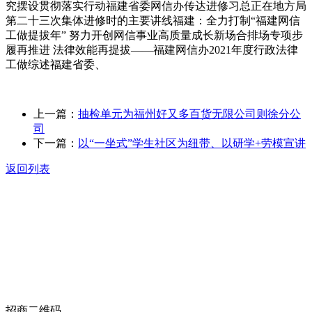
究摆设贯彻落实行动福建省委网信办传达进修习总正在地方局
第二十三次集体进修时的主要讲线福建：全力打制“福建网信
工做提拔年” 努力开创网信事业高质量成长新场合排场专项步
履再推进 法律效能再提拔——福建网信办2021年度行政法律
工做综述福建省委、
上一篇：
抽检单元为福州好又多百货无限公司则徐分公
司
下一篇：
以“一坐式”学生社区为纽带、以研学+劳模宣讲
返回列表
关于我们
食品安全动态
食品安全知识
联系我们
招商二维码