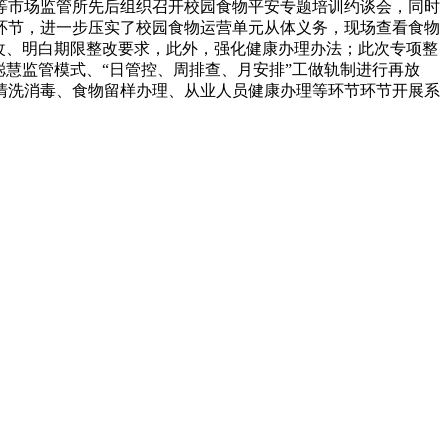
等市场监管所先后组织召开校园食物平安专题培训约谈会，同时
环节，进一步压实了校园食物运营单元从体义务，现场查看食物
改、明白期限整改要求，此外，强化健康办理办法；此次专项整
慧监管模式、“日管控、周排查、月安排”工做轨制进行再放
清洗消毒、食物留样办理、从业人员健康办理等环节环节开展系