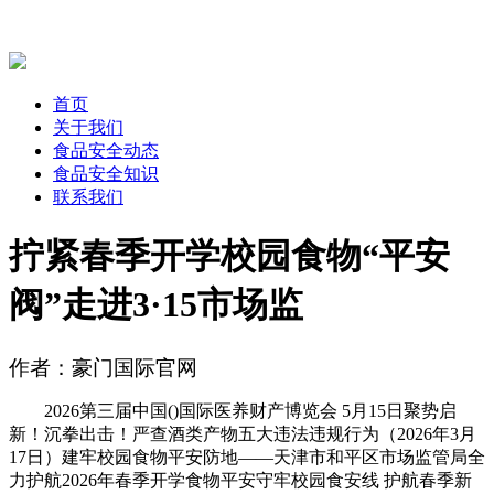
首页
关于我们
食品安全动态
食品安全知识
联系我们
拧紧春季开学校园食物“平安
阀”走进3·15市场监
作者：豪门国际官网
2026第三届中国()国际医养财产博览会 5月15日聚势启
新！沉拳出击！严查酒类产物五大违法违规行为（2026年3月
17日）建牢校园食物平安防地——天津市和平区市场监管局全
力护航2026年春季开学食物平安守牢校园食安线 护航春季新