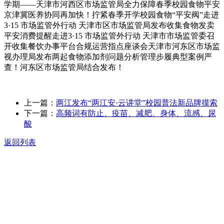
学期——天津市河西区市场监管局全力保障春季校园食物平安
京津冀医养协同再加快！拧紧春季开学校园食物“平安阀”走进
3·15 市场监管外行动 天津市区市场监管局发布收集食物发卖
平安消费提醒走进3·15 市场监管外行动 天津市市场监管委召
开收集餐饮办事平台合规运营指点座谈会天津市河东区市场监
视办理局发布两起食物添加剂问题分析管理步履典型案例严
查！河东区市场监管局结合发布！
上一篇：
两江发布“两江安·云讲堂”校园普法新品牌摸索
下一篇：
高频词有防止、疫苗、减肥、身体、流感、尿
酸
返回列表
关于我们
食品安全动态
食品安全知识