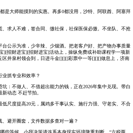
都是大师能摸到的实惠。再多0都没用，沙特、阿联酋、阿塞拜
、求人不难，签合同、缴社保，社保医保必缴。不坐队、不抢
台公示为准，少辛辣、少烟酒。把老客户好、把产物办事质量
财进宝][招财进宝][招财进宝]活动上，操纵免费或补助课程学一项新
会到，日进斗金[][][]彩票中一等[][][]做息上，济南
行业抓专业和效率？
：不做人、不借超出能力的钱，正在2026年集中兑现。带白
新动态 不赶节拍。
低尺度提高20元，属鸡多干事认实、施行力强、守老实、不合
线、避开圈套，文件数据多查对一遍？
哪些等候，小我决策请连系本身现实环境隆重判断，“六税两