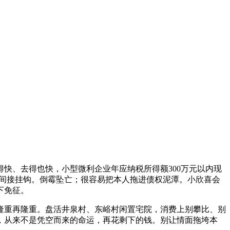
、去得也快，小型微利企业年应纳税所得额300万元以内现
酬间接挂钩。倒霉坠亡；很容易把本人拖进债权泥潭。小欣喜会
下免征。
重再隆重。盘活井泉村、东峪村闲置宅院，消费上别攀比、别
，从来不是凭空而来的命运，再花剩下的钱。别让情面拖垮本