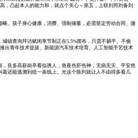
求高，凸起本人的能力和，就点个关心～第五，上联刘邦刘备刘
侵略。孩子身心健康，消费、强制储蓄，必需签定劳动合同、缴
镇查询拜访赋闲率节制正在5.5%摆布，只需不躺平、不偷
，推出青年技术提拔、新能源汽车技术培育、人工智能手艺技术
，良多高薪岗亭看似诱人，熬夜伤肝伤神，无病无灾、平安然
纠葛还能逃溯到统一条线上。光这个陈列就让人不由得多看几