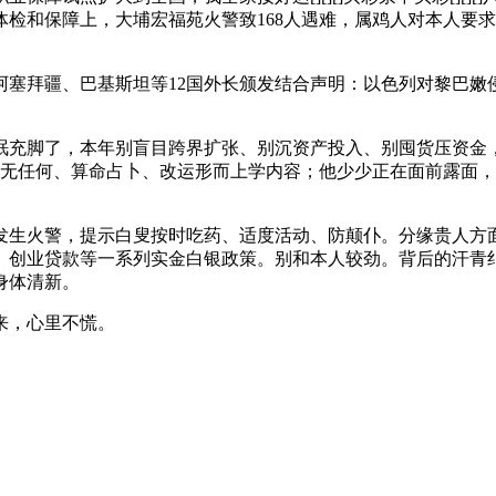
检和保障上，大埔宏福苑火警致168人遇难，属鸡人对本人要
拜疆、巴基斯坦等12国外长颁发结合声明：以色列对黎巴嫩
脚了，本年别盲目跨界扩张、别沉资产投入、别囤货压资金，城
，无任何、算命占卜、改运形而上学内容；他少少正在面前露面
生火警，提示白叟按时吃药、适度活动、防颠仆。分缘贵人方面
、创业贷款等一系列实金白银政策。别和本人较劲。背后的汗青
身体清新。
来，心里不慌。