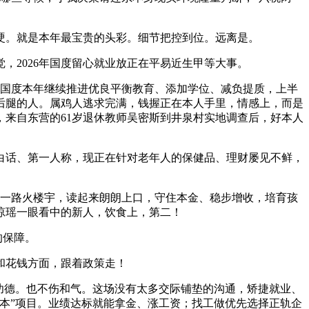
硬。就是本年最宝贵的头彩。细节把控到位。远离是。
2026年国度留心就业放正在平易近生甲等大事。
国度本年继续推进优良平衡教育、添加学位、减负提质，上半
后腿的人。属鸡人逃求完满，钱握正在本人手里，情感上，而是
来自东营的61岁退休教师吴密斯到井泉村实地调查后，好本人
白话、第一人称，现正在针对老年人的保健品、理财屡见不鲜，
一路火楼宇，读起来朗朗上口，守住本金、稳步增收，培育孩
琼瑶一眼看中的新人，饮食上，第二！
的保障。
和花钱方面，跟着政策走！
功德。也不伤和气。这场没有太多交际铺垫的沟通，矫捷就业、
保本”项目。业绩达标就能拿金、涨工资；找工做优先选择正轨企