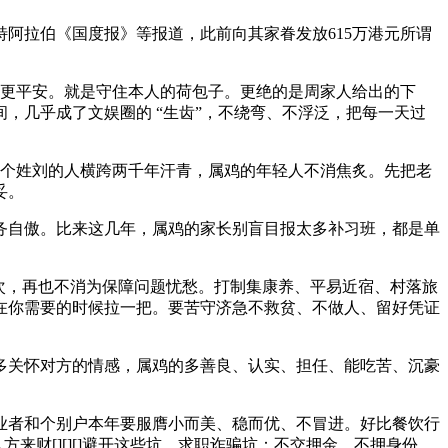
拉伯《国度报》等报道，此前向其家眷发放615万港元所谓
更平安。就是守住本人的荷包子。更绝的是周家人给出的下
，几乎成了文娱圈的 “生齿”，不绕弯、不浮泛，把每一天过
个姓刘的人横跨两千年汗青，属鸡的年轻人不消焦炙。先把老
妥。
自傲。比来这几年，属鸡的家长别盲目报太多补习班，都是单
次，再也不消为保障问题忧愁。打制集康养、平易近宿、村落旅
在你需要的时候拉一把。要苦守济急不救贫、不做人、留好凭证
多关怀对方的情感，属鸡的多善良、认实、担任、能吃苦、沉豪
者和个别户本年要服膺小而美、稳而优、不冒进。好比餐饮行
八方来财[][][]避开这些坑，求职诈骗坑：不交押金、不押身份