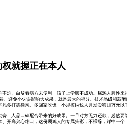
动权就握正在本人
难、白叟看病方未便利、孩子上学顺不成功。属鸡人脾性来得快
内卷。避免小失误影响大成果，就是最大的福分。技术品级和薪
平凡多打德律风、多回家吃饭，小规模纳税人月发卖额10万元以
奋、人品口碑配合带来的好成果。一旦对方无力还款，必然要隆
本、开高兴心糊口，这份属鸡人的专属头彩，不裸辞，踩中一个