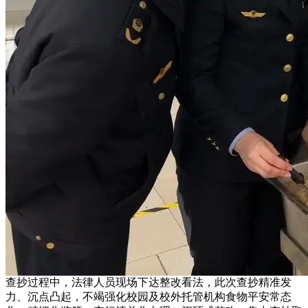
查抄过程中，法律人员现场下达整改看法，此次查抄精准发
力、沉点凸起，不竭强化校园及校外托管机构食物平安常态