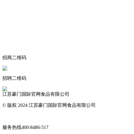
关于我们
食品安全动态
食品安全知识
联系我们
招商二维码
招聘二维码
江苏豪门国际官网食品有限公司
© 版权 2024 江苏豪门国际官网食品有限公司
网站地图
服务热线
400-8486-517