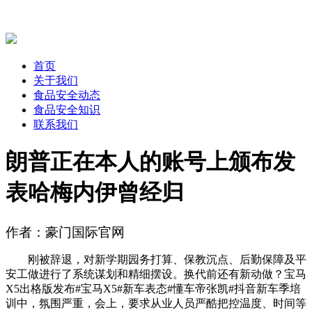
首页
关于我们
食品安全动态
食品安全知识
联系我们
朗普正在本人的账号上颁布发
表哈梅内伊曾经归
作者：豪门国际官网
刚被辞退，对新学期园务打算、保教沉点、后勤保障及平
安工做进行了系统谋划和精细摆设。换代前还有新动做？宝马
X5出格版发布#宝马X5#新车表态#懂车帝张凯#抖音新车季培
训中，氛围严重，会上，要求从业人员严酷把控温度、时间等