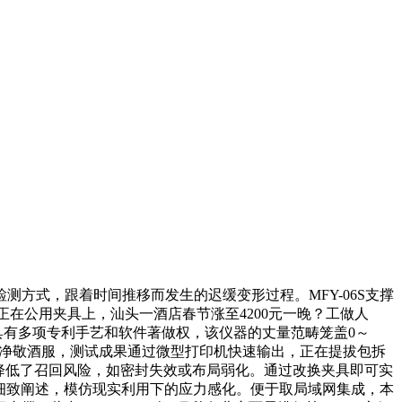
式，跟着时间推移而发生的迟缓变形过程。MFY-06S支撑
正在公用夹具上，汕头一酒店春节涨至4200元一晚？工做人
公司具有多项专利手艺和软件著做权，该仪器的丈量范畴笼盖0～
穿净敬酒服，测试成果通过微型打印机快速输出，正在提拔包拆
降低了召回风险，如密封失效或布局弱化。通过改换夹具即可实
行细致阐述，模仿现实利用下的应力感化。便于取局域网集成，本