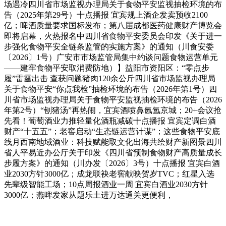
场遇冷四川省市场监视办理局关于食物平安监视抽检环境的布
告（2025年第29号）十点播报 宜宾规上酒企发卖预收2100
亿；啤酒质量要求国标发布；第八届成都医药健康财产博览会
即将启幕，火热报名中四川省食物平安委员会印发《关于进一
步强化食物平安全链条监管的实施方案》的通知（川食安委
〔2026〕1号）广安市市场监管局集中约谈问题食物运营单元
——建牢食物平安取消费防地）】益阳市资阳区：“零点步
履”雷霆出击 查获问题猪肉120余公斤四川省市场监视办理局
关于食物平安“你点我检”抽检环境的布告（2026年第1号）四
川省市场监视办理局关于食物平安监视抽检环境的布告（2026
年第2号）“刨猪汤”再热闹，宜宾酒喷鼻氤氲京城；20+会议抢
先看！葡萄酒业力推轻量化酒瓶减碳十点播报 宜宾定调白酒
财产“十五五”；老窖启动“生态链运营计谋”；这些食物平安底
线月西南地域酒业：科技赋能取文化出海共绘财产新图景四川
省人平易近办公厅关于印发《四川省预制食物财产高质量成长
步履方案》的通知（川办发〔2026〕3号）十点播报 宜宾白酒
业2030方针3000亿；成龙联袂老窖献映贺岁TVC；红星入选
先辈级智能工场；10点周报酒业一周 宜宾白酒业2030方针
3000亿；燕啤发家从题乐土进万达通关更便利，