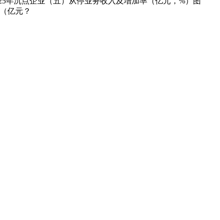
2025年沉点企业（五）从停业务收入及增加率（亿元，%）图
力（亿元？