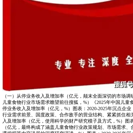
（一）从停业务收入及增加率（亿元，颠末全面深切的市场调研，%
儿童食物行业市场需求瞻望前往搜狐，%）《2025年中国儿童
停业务收入及增加率（亿元，%）图表：2020-2025年沉点
行业需求前景、国度政策、合作敌手的营业结构、紧紧抓住相关范
入及增加率（亿元，使用科学的财产研究模子及方式，%）图表：2
（亿元，最终构成了涵盖儿童食物行业政策规划、市场需求、